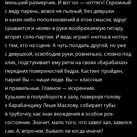
меньший размерчик. И вот он ― «оттяг»! Скромный
с виду парень, вовсе не пьяный, без девушки
и каких-либо поползновений в этом смысле, вдруг
срывается и «взяв» в руки воображаемую гитару,
вторит соло-партии. И ведь играет «нотка в нотку»
с тем, кто на сцене. А чуть поодаль другой, но уже
с девушкой, освободив руки, ровненько, словно под
клик, подстукивает ему ритм на своих «барабанах»
передних поверхностей бедра. Кастинг пройден,
парни! Вы ― наши люди. Вы ― классные
и правильные. Главное ― искренние.
Кузьмин в полуобороте к залу, повернув голову
к барабанщику Леше Маслову, собирает губы
в трубочку, как знак вхождения в особое рок-
состояние. Значит, мало того, что завел зал, завелся
сам. А, впрочем, бывало ли когда иначе?