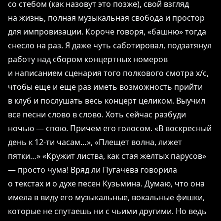
со стебом (как назовут это позже), свой взгляд
на жизнь, полная музыкальная свобода и простор
для импровизации. Короче говоря, «башню» тогда
снесло на раз. Я даже чуть саботировал, подзатянул
работу над сбором концертных номеров
и написанием сценария того полкового смотра х/с,
чтобы еще и еще раз иметь возможность прийти
в клуб и послушать весь концерт целиком. Выучил
все песни слово в слово. Хоть сейчас разбуди
ночью ― спою. Причем его голосом. «В воскресный
день к 12-ти часам…», «Плещет волна, лижет
пятки…» «Кружит листва, как стая желтых парусов»
― просто чума! Вряд ли Пугачева говорила
о текстах и о духе песен Кузьмина. Думаю, что она
имела в виду его музыкальные, вокальные фишки,
которые не спутаешь ни с чьими другими. Но ведь