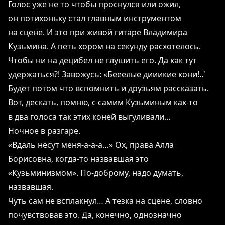
Голос уже не то чтобы проснулся или ожил,
он потихоньку стал главным инструментом
на сцене. И это при живой гитаре Владимира
Кузьмина. А петь хором на секунду расхотелось.
Чтобы ни на децибел не глушить его. Да как тут
удержаться?! Завожусь: «Бееелые дииикие кони!..'
Будет потом что вспомнить и друзьям рассказать.
Вот, дескать, помню, с самим Кузьминым как-то
в два голоса так этих коней выгуливали…
Ночное в разгаре.
«Вдаль несут меня-а-а-а…» Ох, права Алла
Борисовна, когда-то назвавшая это
«Кузьминизмом». По-доброму, надо думать,
назвавшая.
Чуть сам не всплакнул… А тезка на сцене, словно
почувствовав это. Да, конечно, однозначно