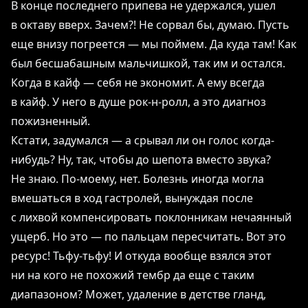
В конце последнего припева не удержался, ушел
в октаву вверх. Зачем?! Не сорвал бы, думаю. Пусть
еще внизу погреется ― мы поймем. Да куда там! Как
был бесшабашным мальчишкой, так им и остался.
Когда в кайф ― себя не экономит. А ему всегда
в кайф. У него в душе рок-н-ролл, а это диагноз
пожизненный.
Кстати, задумался — а срывал ли он голос когда-
нибудь? Ну, так, чтобы до шепота вместо звука?
Не знаю. По-моему, нет. Болезнь иногда могла
вмешаться в ход гастролей, вынуждая после
с лихвой компенсировать поклонникам нечаянный
ущерб. Но это ― по пальцам пересчитать. Вот это
ресурс! Тьфу-тьфу! И откуда вообще взялся этот
ни на кого не похожий тембр да еще с таким
диапазоном? Может, удаление в детстве гланд,