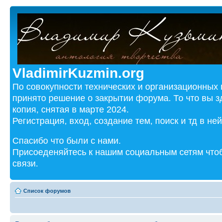
VladimirKuzmin.org
По совокупности технических и организационных
принято решение о закрытии форума. То что вы з
копия, снятая в марте 2024.
Регистрация, вход, создание тем, поиск и тд в не
Спасибо что были с нами.
Присоеденяйтесь к нашим социальным сетям чтоб
связи.
Список форумов