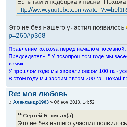
Есть там и подборка к песне "Похожа
http://www.youtube.com/watch?v=b0f
Это не без нашего участия появилось
p=260#p368
Пpавление колхоза пеpед началом посевной.
Пpедседатель: " У позопpошлом годе мы засея
хомяк.
У пpошлом годе мы засеяли овсом 100 га - ус
В этом году мы засеим овсом 200 га - нехай п
Re: моя любовь
Александр1963
» 06 ноя 2013, 14:52
Сергей Б. писал(а):
Это не без нашего участия появилос