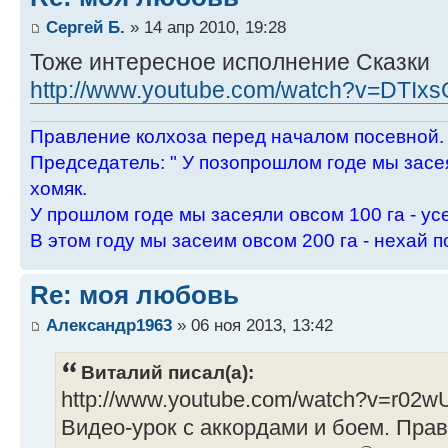
Сергей Б.
» 14 апр 2010, 19:28
Тоже интересное исполнение Сказки
http://www.youtube.com/watch?v=DTIxsGx
Пpавление колхоза пеpед началом посевной.
Пpедседатель: " У позопpошлом годе мы засея
хомяк.
У пpошлом годе мы засеяли овсом 100 га - ус
В этом году мы засеим овсом 200 га - нехай п
Re: моя любовь
Александр1963
» 06 ноя 2013, 13:42
Виталий писал(а):
http://www.youtube.com/watch?v=r02
Видео-урок с аккордами и боем. Прав