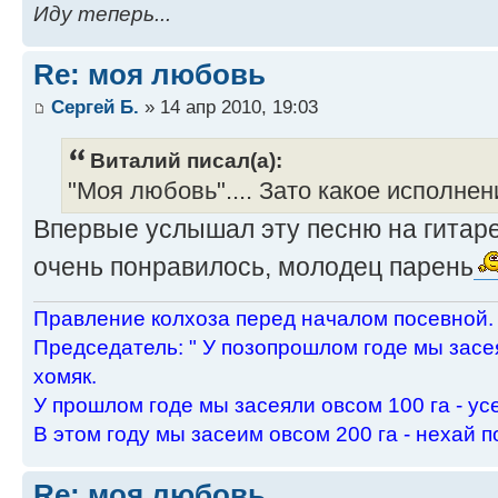
Иду теперь...
Re: моя любовь
Сергей Б.
» 14 апр 2010, 19:03
Виталий писал(а):
"Моя любовь".... Зато какое исполнен
Впервые услышал эту песню на гитаре
очень понравилось, молодец парень
Пpавление колхоза пеpед началом посевной.
Пpедседатель: " У позопpошлом годе мы засея
хомяк.
У пpошлом годе мы засеяли овсом 100 га - ус
В этом году мы засеим овсом 200 га - нехай п
Re: моя любовь