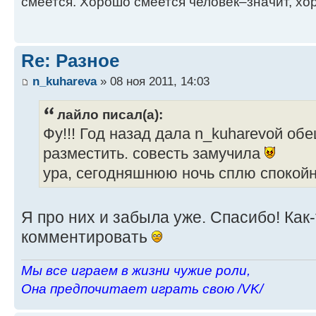
смеется. Хорошо смеется человек–значит, хор
Re: Разное
n_kuhareva
» 08 ноя 2011, 14:03
лайло писал(а):
Фу!!! Год назад дала n_kuharevой об
разместить. совесть замучила
ура, сегодняшнюю ночь сплю спокой
Я про них и забыла уже. Спасибо! Как-
комментировать
Мы все играем в жизни чужие роли,
Она предпочитает играть свою /VK/