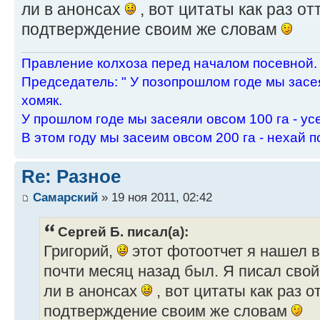
ли в анонсах
, вот цитаты как раз от
подтверждение своим же словам
Пpавление колхоза пеpед началом посевной.
Пpедседатель: " У позопpошлом годе мы засея
хомяк.
У пpошлом годе мы засеяли овсом 100 га - ус
В этом году мы засеим овсом 200 га - нехай п
Re: Разное
Самарский
» 19 ноя 2011, 02:42
Сергей Б. писал(а):
Григорий,
этот фотоотчет я нашел в
почти месяц назад был. Я писал свой 
ли в анонсах
, вот цитаты как раз о
подтверждение своим же словам