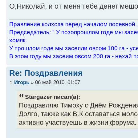
О,Николай, и от меня тебе денег меш
Пpавление колхоза пеpед началом посевной.
Пpедседатель: " У позопpошлом годе мы засея
хомяк.
У пpошлом годе мы засеяли овсом 100 га - ус
В этом году мы засеим овсом 200 га - нехай п
Re: Поздравления
Игорь
» 06 май 2010, 01:07
Stargazer писал(а):
Поздравляю Тимоху с Днём Рождения
Долго, также как В.К.оставаться мол
активно участвуешь в жизни форума.