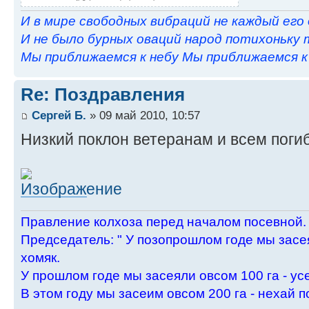
И в мире свободных вибраций не каждый его
И не было бурных оваций народ потихоньку 
Мы приближаемся к небу Мы приближаемся к н
Re: Поздравления
Сергей Б.
» 09 май 2010, 10:57
Низкий поклон ветеранам и всем погиб
Пpавление колхоза пеpед началом посевной.
Пpедседатель: " У позопpошлом годе мы засея
хомяк.
У пpошлом годе мы засеяли овсом 100 га - ус
В этом году мы засеим овсом 200 га - нехай п