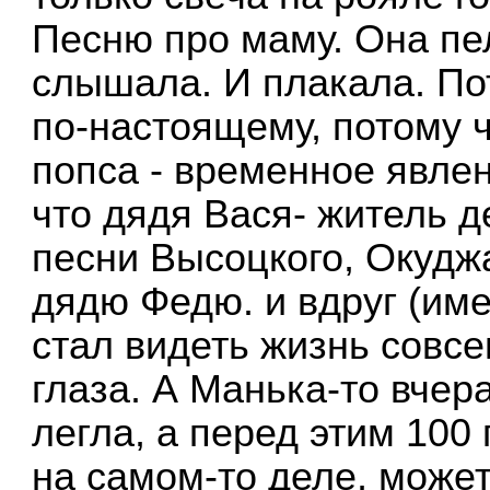
Песню про маму. Она пе
слышала. И плакала. Пот
по-настоящему, потому чт
попса - временное явлен
что дядя Вася- житель д
песни Высоцкого, Окуджа
дядю Федю. и вдруг (име
стал видеть жизнь совсе
глаза. А Манька-то вчер
легла, а перед этим 100
на самом-то деле, може