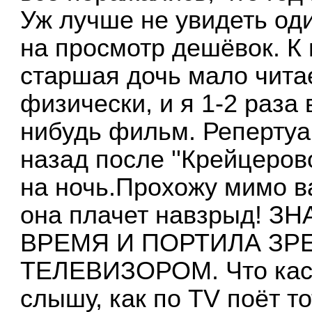
Уж лучше не увидеть од
на просмотр дешёвок. К
старшая дочь мало читае
физически, и я 1-2 раза
нибудь фильм. Репертуа
назад после ''Крейцеров
на ночь.Прохожу мимо в
она плачет навзрыд! 
ВРЕМЯ И ПОРТИЛА ЗР
ТЕЛЕВИЗОРОМ. Что каса
слышу, как по TV поёт то