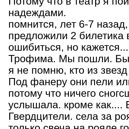
Потому что в театр я по
надеждами.
помнится, лет 6-7 назад,
предложили 2 билетика 
ошибиться, но кажется..
Трофима. Мы пошли. Был
я не помню, кто из звезд
Под фанеру они пели или
потому что ничего сногс
услышала. кроме как....
Гвердцители. села за ро
только свеча на рояле г