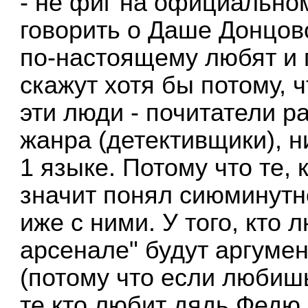
- не фиг на официально
говорить о Даше Донцово
по-настоящему любят и 
скажут хотя бы потому, ч
эти люди - почитатели р
жанра (детективщики), н
1 языке. Потому что те, 
значит понял сиюминутн
иже с ними. У того, кто 
арсенале" будут аргуме
(потому что если любишь
те кто любит дядь Федю