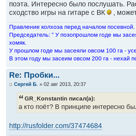
поэта. Интересно было послушать. Ра
сходство игры на гитаре с ВК
, може
Пpавление колхоза пеpед началом посевной.
Пpедседатель: " У позопpошлом годе мы засея
хомяк.
У пpошлом годе мы засеяли овсом 100 га - ус
В этом году мы засеим овсом 200 га - нехай п
Re: Пробки...
Сергей Б.
» 02 авг 2013, 20:37
GR_Konstantin писал(а):
а кто поёт? В принципе интересно б
http://rusfolder.com/37474684