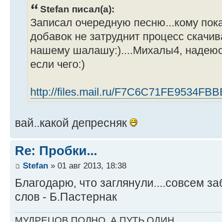
Stefan писал(а):
Записал очередную песню...кому пок
добавок не затруднит процесс скачив
нашему шалашу:)....Михалы4, надеюс
если чего:)
http://files.mail.ru/F7C6C71FE9534
вай..какой депресняк
Re: Пробки...
Stefan
» 01 авг 2013, 18:38
Благодарю, что заглянули....совсем за
слов - Б.Пастернак
МУДРЕЦОВ ПОЛНО, А ПУТЬ ОДИН....