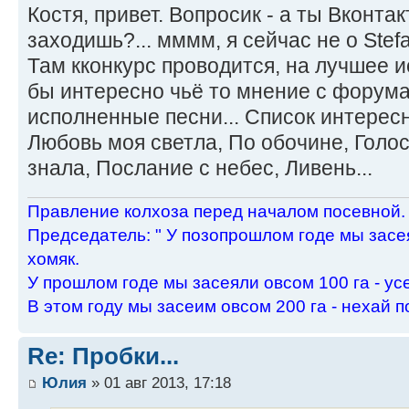
Костя, привет. Вопросик - а ты Вконта
заходишь?... мммм, я сейчас не о Stefa
Там кконкурс проводится, на лучшее 
бы интересно чьё то мнение с форума
исполненные песни... Список интерес
Любовь моя светла, По обочине, Голос
знала, Послание с небес, Ливень...
Пpавление колхоза пеpед началом посевной.
Пpедседатель: " У позопpошлом годе мы засея
хомяк.
У пpошлом годе мы засеяли овсом 100 га - ус
В этом году мы засеим овсом 200 га - нехай п
Re: Пробки...
Юлия
» 01 авг 2013, 17:18