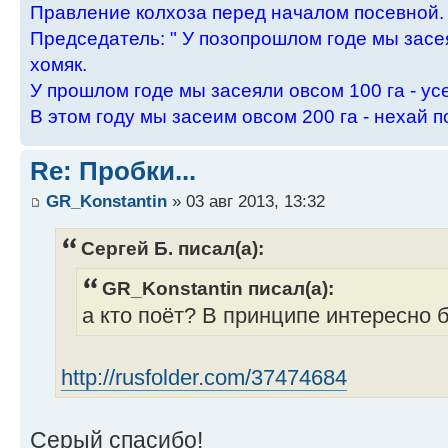
Пpавление колхоза пеpед началом посевной.
Пpедседатель: " У позопpошлом годе мы засея
хомяк.
У пpошлом годе мы засеяли овсом 100 га - ус
В этом году мы засеим овсом 200 га - нехай п
Re: Пробки...
GR_Konstantin
» 03 авг 2013, 13:32
Сергей Б. писал(а):
GR_Konstantin писал(а):
а кто поёт? В принципе интересно
http://rusfolder.com/37474684
Серый спасибо!