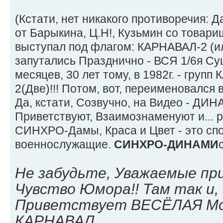
(Кстати, нет никакого противоречия: Да
от Барыкина, Ц.Н!, Кузьмин со товарищ
выступал под флагом: КАРНАВАЛ-2 (ил
запутались Празднично - ВСЯ 1/6я Су
месяцев, 30 лет тому, в 1982г. - групп
2(Две)!!! Потом, вот, переименовался
Да, кстати, Созвучно, на Видео - ДИ
Приветствуют, Взаимознаменуют и... р
СИНХРО-Дамы, Краса и Цвет - это сп
военнослужащие.
СИНХРО-ДИНАМИ
Не забудьте, Уважаемые пр
Чувство Юмора!! Там так и,
Приветствует ВЕСЁЛАЯ Мос
КАРНАВАЛ...