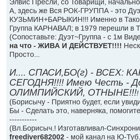
Элвис Пресли, со Товарищи, начальное
А, здесь же Вся РОК-ГРУППА - это Дуэт,
КУЗЬМИН+БАРЫКИН!!! Именно в Тако
Группа КАРНАВАЛ; в 1979 перешли в Т
(Сопоставьте: Дуэт~Группа - с 1м Виде
на что - ЖИВА И ДЕЙСТВУЕТ!!!!
Неск
Просто...
И.... СПАСИ,БО(г) - ВСЕХ: К
СЕГОДНЯ!!!! Имею Честь - Д
ОЛИМПИЙСКИЙ, ОТНЫНЕ!!!
!
(Борисычу - Приятно будет, если увидит
Бы - Сделать это, наверняка, помогите
-----------
(Вл.Борисыч.! Изготавливал-Синхрониз
freediver682002
- мой канал на Ю-Туб