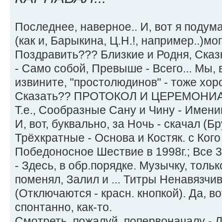
Последнее, наверное.. И, вот я подума
(как и, Барыкина, Ц.Н.!, например..)мо
Поздравить??? Близкие и Родня, Сказ
- Само собой, Превыше - Всего... Мы, 
извините, "простолюдинов" - тоже хорош
Сказать?? ПРОТОКОЛ И ЦЕРЕМОНИАЛ 
Т.е., Сообразные Сану и Чину - Имени
И, вот, буквально, за Ночь - скачал (Б
Трёхкратные - Основа и Костяк. с Кого
Победоносное Шествие в 1998г.; Все 
- Здесь, в обр.порядке. Музычку, только
поменял, Залил и ... Титры Ненавязч
(Отключаются - красн. кнопкой). Да, вот
спонтанно, как-то.
Смотреть, пожалуй, попервоначалу - 