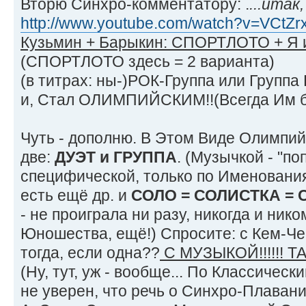
Вторю Синхро-комментатору: .
...итак
http://www.youtube.com/watch?v=VCtZr
Кузьмин + Барыкин: СПОРТЛОТО + Я 
(СПОРТЛОТО здесь = 2 варианта)
(в титрах: ны-)РОК-Группа или Групп
и, Стал ОЛИМПИЙСКИМ!!(Всегда Им бы
Чуть - дополню. В Этом Виде Олимпий
две:
ДУЭТ и ГРУППА
. (Музычкой - "по
специфической, только по Именовани
есть ещё др. и
СОЛО = СОЛИСТКА = С
- не проиграла ни разу, никогда и ник
Юношества, ещё!) Спросите: с Кем-Ч
тогда, если одна??
С МУЗЫКОЙ!!!!!! Т
(Ну, тут, уж - вообще... По Классическ
не уверен, что речь о Синхро-Плавании