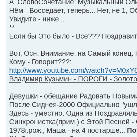
А, СловоСочетание: Музыкальный Олим
Нём - Восседает, теперь... Нет, не 1, 
Увидите - ниже...
**
Если бы Это было - Все??? Поздравите
Вот, Осн. Внимание, на Самый конец: 
Кому - Говорит???:
http://www.youtube.com/watch?v=M0xY
Владимир Кузьмин - ПОРОГИ - Золото
Девушки - обещание Радовать Новым
После Сиднея-2000 Официально "ушли"
Здесь - уместно. Одна из Поздравлял
Синхронистка(прим.) с Этой Песней -
1978г.рож.; Маша - на 4 постарше...
По