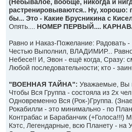
(Небывалое, вообще, никогда и нигд
растренировываются.. Ну, хорошо: 
бы... Это - Какие Брусникина с Кис
Опять....
НОМЕР ПЕРВЫЙ.... КАРНАВА
Равно и Наказ-Пожелание: Радовать -
Честью Выполнил, ВЛАДИМИР... Равн
Небесе!! И, Эвон - ещё когда, Сразу: с
Любой последовательности; кто - заин
"ВОЕННАЯ ТАЙНА":
Уважаемые, Вы к
Чтобы Вся Группа - состояла из 2х чел.
Одновременно Вся (Рок-)Группа. (Знае
Рокабилли - это минимально - по Плане
Контрабас и Барабанчик (+Голоса!!!) М
Кэтс, Легендарные, всю Планету - на У