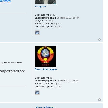
Желаем
Stargazer
Сообщения:
1459
Зарегистрирован:
26 мар 2010, 18:34
Откуда:
Ижевск
Благодарил (а):
1 раз.
Поблагодарили:
2 раз.
орит о том что
Павел Алексеевич
продолжается,всё
Сообщения:
49
Зарегистрирован:
08 май 2010, 15:58
Благодарил (а):
0 раз.
Поблагодарили:
0 раз.
nikolai schander