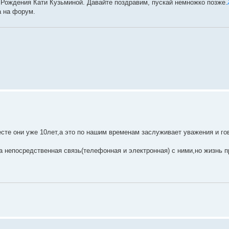
ь Рождения Кати Кузьминой. Давайте поздравим, пускай немножко позже.
а на форум.
сте они уже 10лет,а это по нашим временам заслуживает уважения и гов
на непосредственная связь(телефонная и электронная) с ними,но жизнь 