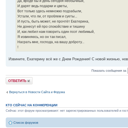
Да, вроде бы и день сегодня необычный,
И дарят ведь подарки и цветы,
Вот только здесь немножко подзабыли,
Устали, что ли, от проблем и суеты...
И пусть, быть может, не прочтёт Екатерина,
Не донесут ей про спокойствие и тишину
И, как любил нам говорить один поэт любимый,
Я извиняюсь, но он так писал,
Насрать мне, господа, на вашу доброту...
!
Извините, Екатерину всё же с Днем Рождения! С новой жизнью, но
Показать сообщения за:
Ответить
Вернуться в Новости Сайта и Форума
КТО СЕЙЧАС НА КОНФЕРЕНЦИИ
Сейчас этот форум просматривают: нет зарегистрированных пользователей и гост
Список форумов