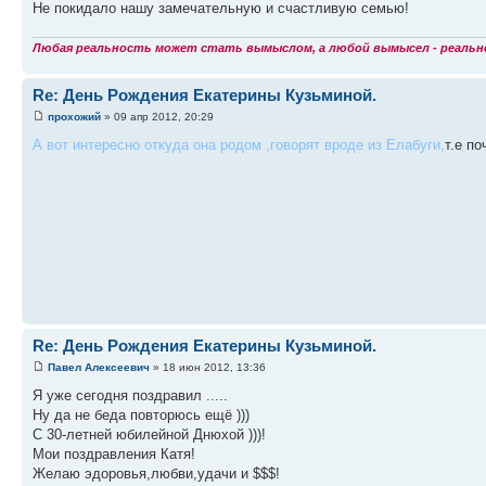
Не покидало нашу замечательную и счастливую семью!
Любая реальность может стать вымыслом, а любой вымысел - реаль
Re: День Рождения Екатерины Кузьминой.
прохожий
» 09 апр 2012, 20:29
А вот интересно откуда она родом ,говорят вроде из Елабуги,
т.е п
Re: День Рождения Екатерины Кузьминой.
Павел Алексеевич
» 18 июн 2012, 13:36
Я уже сегодня поздравил .....
Ну да не беда повторюсь ещё )))
С 30-летней юбилейной Днюхой )))!
Мои поздравления Катя!
Желаю эдоровья,любви,удачи и $$$!