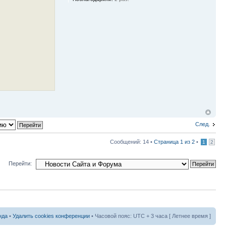
След.
Сообщений: 14 •
Страница
1
из
2
•
1
2
Перейти:
нда
•
Удалить cookies конференции
• Часовой пояс: UTC + 3 часа [ Летнее время ]