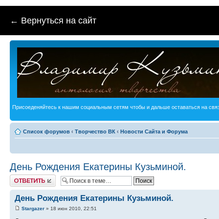
← Вернуться на сайт
Присоеденяйтесь к нашим социальным сетям чтобы и дальше оставаться на связ
Список форумов
‹
Творчество ВК
‹
Новости Сайта и Форума
День Рождения Екатерины Кузьминой.
Ответить
День Рождения Екатерины Кузьминой.
Stargazer
» 18 июн 2010, 22:51