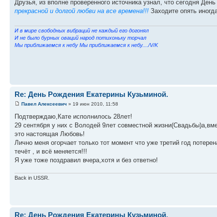
Друзья, из вполне проверенного источника узнал, что сегодня Ден
прекрасной и долгой любви на все времена!!!
Заходите опять иногд
И в мире свободных вибраций не каждый его догонял
И не было бурных оваций народ потихоньку торчал
Мы приближаемся к небу Мы приближаемся к небу..../V/K
Re: День Рождения Екатерины Кузьминой.
Павел Алексеевич
» 19 июн 2010, 11:58
Подтверждаю,Кате исполнилось 28лет!
29 сентября у них с Володей 9лет совместной жизни(Свадьбы)а,вме
это настоящая Любовь!
Лично меня огорчает только тот момент что уже третий год потере
течёт , и всё меняется!!!
Я уже тоже поздравил вчера,хотя и без ответно!
Back in USSR.
Re: День Рождения Екатерины Кузьминой.