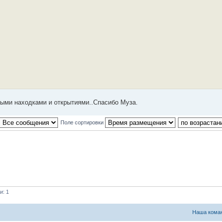
выми находками и открытиями..Спасибо Муза.
Поле сортировки
и: 1
Наша кома