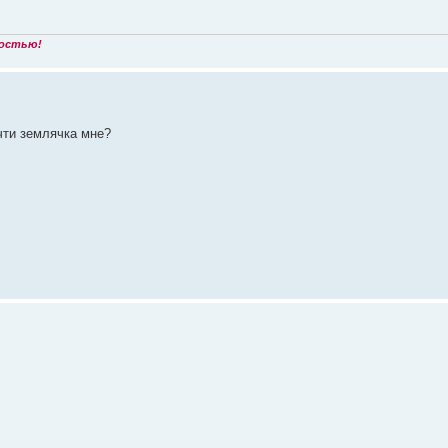
ностью!
очти землячка мне?