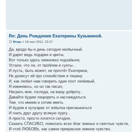
Re: День Рождения Екатерины Кузьминой.
Игорь
» 18 июн 2011, 23:27
Да, вроде бы и день сегодня необычный,
И дарят ведь подарки и цветы,
Вот только здесь немножко подзабыли,
Устали, что ли, от проблем и суеты...
И пусть, быть может, не прочтёт Екатерина,
Не донесут ей про спокойствие и тишину
И, как любил нам говорить один поэт любимый,
Я извиняюсь, но он так писал,
Насрать мне, господа, на вашу доброту...
Давайте будем лицезреть и наслаждаться,
Тем, что имеем и хотим иметь
И будем в кулуарах от избытка пресмыкаться
И гнать друг другу всякую пургу...
А просто, просто хочется сегодня,
Сказать СПАСИБО, пожелать всех благ земных и светлых чувств,
И чтоб ЛЮБОВЬ, как самое прекрасное земное чувство,