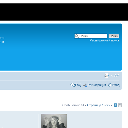
ято
Расширенный поиск
я в
FAQ
Регистрация
Вход
Сообщений: 14 •
Страница
1
из
2
•
1
2