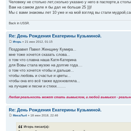
Человеку не столько лет,сколько указано у него в паспорте,а столь
Вам на самом деле я бы дал не больше 25 )))!
Мы с вами знакомы лет 10 уже и на мой взгляд вы стали мудрой,
Back in USSR.
Re: День Рождения Екатерины Кузьминой.
Игорь
» 21 июн 2012, 01:15
Поздравил Павел Женщину Кумира...
мне тоже хочется сказать слова...
о том что славна наша Катя-Катерина
для Вовы стала музою на долгие года....
о том что хочется чтобы и дальше...
чтобы любовь и счастье и цветы...
чтобы она его всё также вдохновляла...
на лучшие и песни и стихи........
Любая реальность может стать вымыслом, а любой вымысел - реаль
Re: День Рождения Екатерины Кузьминой.
МихаЛы4
» 18 июн 2018, 22:46
Игорь писал(а):