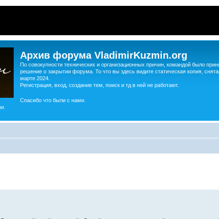
Архив форума VladimirKuzmin.org
По совокупности технических и организационных причин, командой было прин
решение о закрытии форума. То что вы здесь видите статическая копия, снята
марте 2024.
Регистрация, вход, создание тем, поиск и тд в ней не работают.
Спасибо что были с нами.
и.