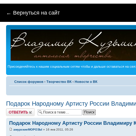
← Вернуться на сайт
Присоеденяйтесь к нашим социальным сетям чтобы и дальше оставаться на связ
Список форумов
‹
Творчество ВК
‹
Новости о ВК
Подарок Народному Артисту России Влади
Ответить
Подарок Народному Артисту России Владимиру
амурскиеМОРОЗЫ
» 16 янв 2011, 05:26