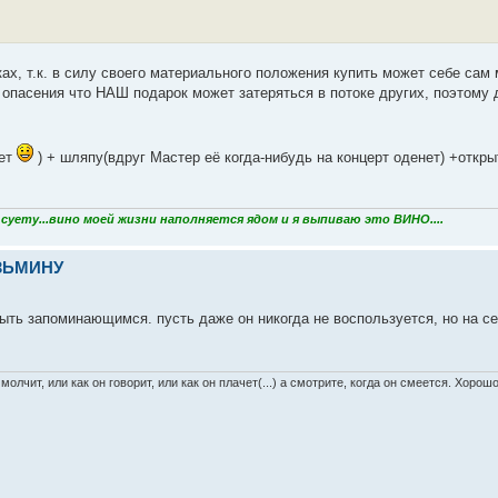
ах, т.к. в силу своего материального положения купить может себе сам 
и опасения что НАШ подарок может затеряться в потоке других, поэтому
ает
) + шляпу(вдруг Мастер её когда-нибудь на концерт оденет) +откры
уету...вино моей жизни наполняется ядом и я выпиваю это ВИНО....
УЗЬМИНУ
ть запоминающимся. пусть даже он никогда не воспользуется, но на с
 молчит, или как он говорит, или как он плачет(...) а смотрите, когда он смеется. Хоро