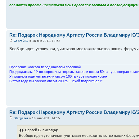
возможно просто ностальгия меня врасплох застала в поезде,везущем с
Re: Подарок Народному Артисту России Владимиру К
Сергей Б.
» 16 янв 2011, 13:52
Вообще идея утопичная, учитывая местожительство наших форумчан
Пpавление колхоза пеpед началом посевной.
Пpедседатель: " У позопpошлом годе мы засеяли овсом 50 га - усе пожpал хомяк
У пpошлом годе мы засеяли овсом 100 га - усе пожpал хомяк.
В этом году мы засеим овсом 200 га - нехай подавиться !"
Re: Подарок Народному Артисту России Владимиру К
Stargazer
» 16 янв 2011, 14:15
Сергей Б. писал(а):
Вообще идея утопичная, учитывая местожительство наших форумчан.