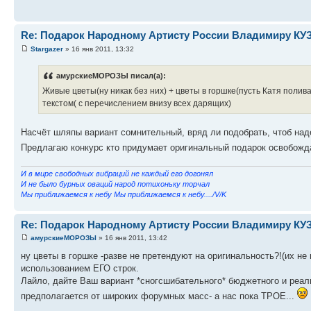
Re: Подарок Народному Артисту России Владимиру К
Stargazer
» 16 янв 2011, 13:32
амурскиеМОРОЗЫ писал(а):
Живые цветы(ну никак без них) + цветы в горшке(пусть Катя полив
текстом( с перечислением внизу всех дарящих)
Насчёт шляпы вариант сомнительный, вряд ли подобрать, чтоб наде
Предлагаю конкурс кто придумает оригинальный подарок освобожд
И в мире свободных вибраций не каждый его догонял
И не было бурных оваций народ потихоньку торчал
Мы приближаемся к небу Мы приближаемся к небу..../V/K
Re: Подарок Народному Артисту России Владимиру К
амурскиеМОРОЗЫ
» 16 янв 2011, 13:42
ну цветы в горшке -разве не претендуют на оригинальность?!(их не
использованием ЕГО строк.
Лайло, дайте Ваш вариант *сногсшибательного* бюджетного и реаль
предполагается от широких форумных масс- а нас пока ТРОЕ...