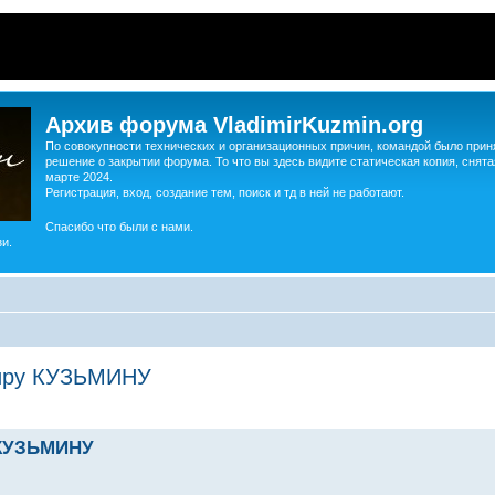
Архив форума VladimirKuzmin.org
По совокупности технических и организационных причин, командой было прин
решение о закрытии форума. То что вы здесь видите статическая копия, снята
марте 2024.
Регистрация, вход, создание тем, поиск и тд в ней не работают.
Спасибо что были с нами.
и.
миру КУЗЬМИНУ
 КУЗЬМИНУ