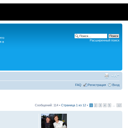
ято
Расширенный поиск
я в
FAQ
Регистрация
Вход
Сообщений: 114 •
Страница
1
из
12
•
...
1
2
3
4
5
12