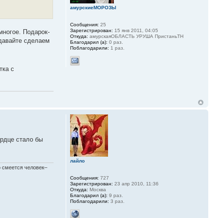
амурскиеМОРОЗЫ
Сообщения:
25
Зарегистрирован:
15 янв 2011, 04:05
многое. Подарок-
Откуда:
амурскаяОБЛАСТЬ УРУША ПристаньТН
 давайте сделаем
Благодарил (а):
0 раз.
Поблагодарили:
1 раз.
тка с
ердце стало бы
лайло
шо смеется человек–
Сообщения:
727
Зарегистрирован:
23 апр 2010, 11:36
Откуда:
Москва
Благодарил (а):
9 раз.
Поблагодарили:
3 раз.