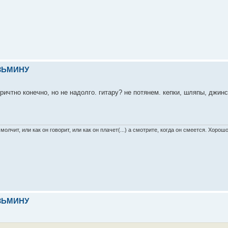
УЗЬМИНУ
причтно конечно, но не надолго. гитару? не потянем. кепки, шляпы, джинс
 молчит, или как он говорит, или как он плачет(...) а смотрите, когда он смеется. Хоро
УЗЬМИНУ