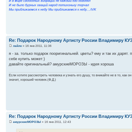
И в мире свободных вибраций не каждый его догонял
И не было бурных оваций народ потихоньку торчал
Мы приближаемся к небу Мы приближаемся к небу..../V/K
Re: Подарок Народному Артисту России Владимиру К
лайло
» 16 янв 2011, 11:36
я - за. только подарок пооригинальней. цветы? ему и так их дарят. 
себе купить может:)
давайте оригинальный? амурскиеМОРОЗЫ - идея хороша
Если хотите рассмотреть человека и узнать его душу, то вникайте не в то, как он
значит, хороший человек.(Ф.Д.)
Re: Подарок Народному Артисту России Владимиру К
амурскиеМОРОЗЫ
» 16 янв 2011, 12:43