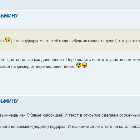
УЗЬМИНУ
ает
) + шляпу(вдруг Мастер её когда-нибудь на концерт оденет) +открытка 
л. Цветы только как дополнение. Перечислить всех кто участвовал може
ается например от перечисления денег.
УЗЬМИНУ
 выкинешь как *Живые*-засохшие) И текст в открытке сделаем особенный
ного во времени(неделя) подарка! И мы кажется не с того начали, пода