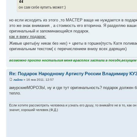
он сам себе купить может:)
но если исходить из этого ,то МАСТЕР ваще не нуждается в подарк
это же знак внимания , а стоимость его вторична. Я разделяю ваш
оригинальный и запоминающийся подарок.
как я вижу подарок:
Живые цветы(ну никак без них) + цветы в горшке(пусть Катя полив
оригинальным текстом( с перечислением внизу всех дарящих)
возможно просто ностальгия меня врасплох застала в поезде,везущем с
Re: Подарок Народному Артисту России Владимиру К
лайло
» 16 янв 2011, 12:57
амурскиеМОРОЗЫ, ну и где тут оригинальность? подарок должен бы
тепло.
Если хотите рассмотреть человека и узнать его душу, то вникайте не в то, как он
значит, хороший человек.(Ф.Д.)