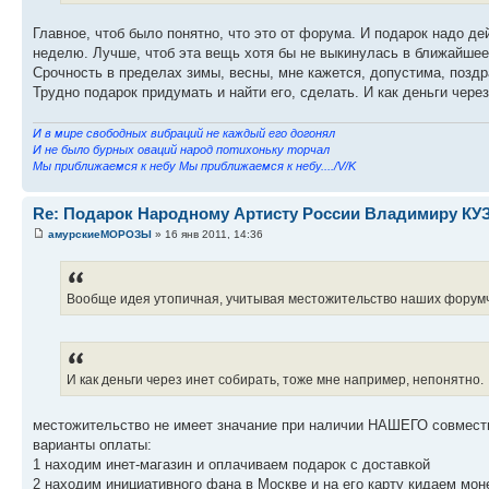
Главное, чтоб было понятно, что это от форума. И подарок надо де
неделю. Лучше, чтоб эта вещь хотя бы не выкинулась в ближайшее
Срочность в пределах зимы, весны, мне кажется, допустима, поздр
Трудно подарок придумать и найти его, сделать. И как деньги чере
И в мире свободных вибраций не каждый его догонял
И не было бурных оваций народ потихоньку торчал
Мы приближаемся к небу Мы приближаемся к небу..../V/K
Re: Подарок Народному Артисту России Владимиру К
амурскиеМОРОЗЫ
» 16 янв 2011, 14:36
Вообще идея утопичная, учитывая местожительство наших форум
И как деньги через инет собирать, тоже мне например, непонятно.
местожительство не имеет значание при наличии НАШЕГО совмест
варианты оплаты:
1 находим инет-магазин и оплачиваем подарок с доставкой
2 находим инициативного фана в Москве и на его карту кидаем мон