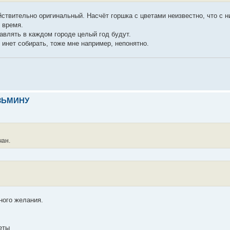
йствительно оригинальный. Насчёт горшка с цветами неизвестно, что с н
 время.
авлять в каждом городе целый год будут.
з инет собирать, тоже мне например, непонятно.
УЗЬМИНУ
чан.
ного желания.
еты