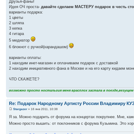
Друзья-фаны!
Идея ОЧ проста-
давайте сделаем МАСТЕРУ подарок в честь сто
варианты подарка:
1 цветы
2 шляпа
3 кепка
4 гитара
5 медиатор
6 блокнот с ручкой(карандашом)
варианты оплаты:
1 находим инет-магазин и оплачиваем подарок с доставкой
2 находим инициативного фана в Москве и на его карту кидаем мон
ЧТО СКАЖЕТЕ?
возможно просто ностальгия меня врасплох застала в поезде,везущем с
Re: Подарок Народному Артисту России Владимиру К
Stargazer
» 16 янв 2011, 10:38
Я за. Можно подарить от форума на концертах покрупнее. Мне, каже
Можно просто вышить: от поклонников с форума Кузьмина. Это хор