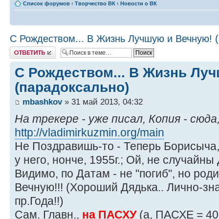
Список форумов
‹
Творчество ВК
‹
Новости о ВК
С Рождеством... В Жизнь Лучшую и Вечную! 
Ответить
С Рождеством... В Жизнь Лу
(парадоксально)
mbashkov
» 31 май 2013, 04:32
На трекере - уже писал, Копия - сюда,
http://vladimirkuzmin.org/main
Не Поздравишь-то - Теперь Борисыча,
у него, нонче, 1955г.; Ой, не случайны
Видимо, по Датам - не "погиб", но ро
Вечную!!! (Хороший Дядька.. Лично-зн
пр.Года!!)
Сам. Главн.,
на ПАСХУ
(а, ПАСХЕ = 40 