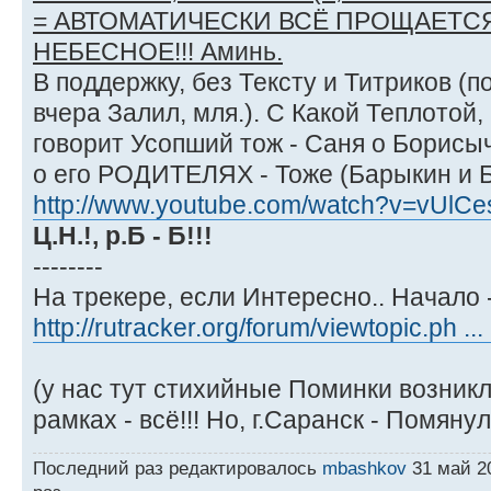
= АВТОМАТИЧЕСКИ ВСЁ ПРОЩАЕТСЯ
НЕБЕСНОЕ!!! Аминь.
В поддержку, без Тексту и Титриков (по
вчера Залил, мля.). С Какой Теплотой
говорит Усопший тож - Саня о Борисыч
о его РОДИТЕЛЯХ - Тоже (Барыкин и Бо
http://www.youtube.com/watch?v=vUlC
Ц.Н.!, р.Б - Б!!!
--------
На трекере, если Интересно.. Начало 
http://rutracker.org/forum/viewtopic.ph .
(у нас тут стихийные Поминки возникли
рамках - всё!!! Но, г.Саранск - Помянул.
Последний раз редактировалось
mbashkov
31 май 20