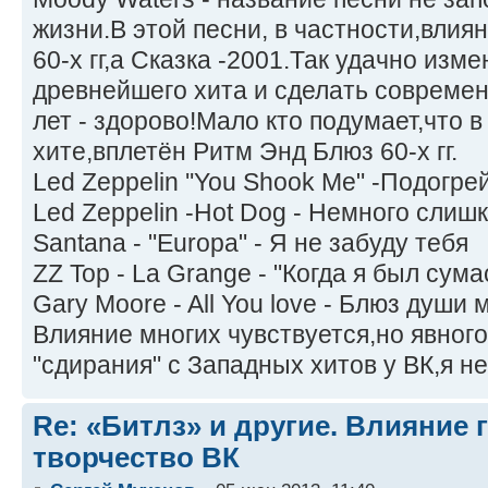
жизни.В этой песни, в частности,влия
60-х гг,а Сказка -2001.Так удачно изм
древнейшего хита и сделать современ
лет - здорово!Мало кто подумает,что 
хите,вплетён Ритм Энд Блюз 60-х гг.
Led Zeppelin ''You Shook Me" -Подогр
Led Zeppelin -Hot Dog - Немного слиш
Santana - "Europa" - Я не забуду тебя
ZZ Top - La Grange - "Когда я был су
Gary Moore - All You love - Блюз души 
Влияние многих чувствуется,но явног
"сдирания" с Западных хитов у ВК,я н
Re: «Битлз» и другие. Влияние 
творчество ВК