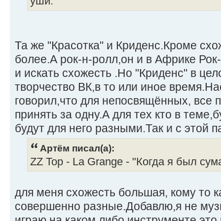
уши.
Та же "Красотка" и Криденс.Кроме схоже
более.А рок-н-ролл,он и в Африке Рок
и искать схожесть .Но "Криденс" в цел
творчество ВК,в то или иное время.На
говорил,что для непосвящённых, все 
принять за одну.А для тех кто в теме,б
будут для него разными.Так и с этой п
Артём писал(а):
ZZ Top - La Grange - "Когда я был с
для меня схожесть большая, кому то к
совершенно разные.Добавлю,я не музы
играю на каком либо инструменте,это