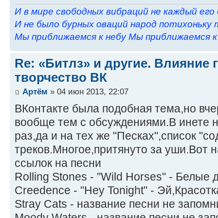
И в мире свободных вибраций не каждый его
И не было бурных оваций народ потихоньку 
Мы приближаемся к небу Мы приближаемся к н
Re: «Битлз» и другие. Влияние 
творчество ВК
Артём
» 04 июн 2013, 22:07
ВКонтакте была подобная тема,но вчер
вообще тем с обсуждениями.В инете 
раз,да и на тех же "Песках",список "
треков.Многое,притянуто за уши.Вот н
ссылок на песни
Rolling Stones - ''Wild Horses" - Белые
Creedence - "Hey Tonight" - Эй,Красотк
Stray Сats - название песни не запом
Moody Waters - название песни не зап