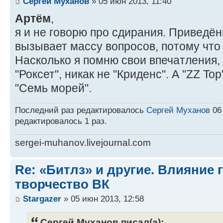
Сергей Муханов
» 05 июн 2013, 11:40
Артём
,
я и не говорю про сдирания. Приведё
вызывает массу вопросов, потому что
Насколько я помню свои впечатления, "
"Роксет", никак не "Криденс". А "ZZ To
"Семь морей".
Последний раз редактировалось
Сергей Муханов
06 
редактировалось 1 раз.
sergei-muhanov.livejournal.com
Re: «Битлз» и другие. Влияние 
творчество ВК
Stargazer
» 05 июн 2013, 12:58
Сергей Муханов писал(а):