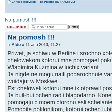
Список форумов
‹
Творчество ВК
‹
Альбомы
Na pomosh !!!
Ответить
Na pomosh !!!
Aldo
» 11 апр 2013, 11:27
Priwet, ja schiwu w Berline i srochno xo
chelowekom kotorui mne pomogaet poku
Wladimira Kuzmina w luchix variant.
Ja nigde ne mogu naiti podarochnuie vari
wuidajut w Moskwe.
Est chelowek kotorui mne ix otprawit po
Ja buil-bui ochen rad i blagodarno. Konec
pomogaju c moem ctoronu esli schelanie
Pomogite poklonikom, kotorui ochen lub