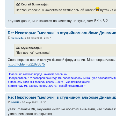
Сергей Б. писал(а):
Beezon, спасибо. А качество по пятибалльной какое?
ну так из и
слушал давно, мне кажется по качеству не хуже, чем ВК в Б-2.
Re: Некоторые "мелочи" в студийном альбоме Динамика-
Сергей Б.
» 13 фев 2011, 22:07
Style писал(а):
"Два цветка" -шикарна!
Свою версию песни скинул бывший форумчанин. Мне понравилось,
http://ifolder.ru/21878875
Пpавление колхоза пеpед началом посевной.
Пpедседатель: " У позопpошлом годе мы засеяли овсом 50 га - усе пожpал хомяк
У пpошлом годе мы засеяли овсом 100 га - усе пожpал хомяк.
В этом году мы засеим овсом 200 га - нехай подавиться !"
Re: Некоторые "мелочи" в студийном альбоме Динамика-
MKKR
» 06 мар 2012, 19:30
уваж. фанаты ВК, неужели никто не обратил внимания, что "Мама ку
утиханием соло на скрипке)