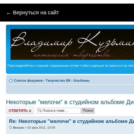
← Вернуться на сайт
Присоеденяйтесь к нашим социальным сетям чтобы и дальше оставаться на связ
Список форумов
‹
Творчество ВК
‹
Альбомы
Некоторые "мелочи" в студийном альбоме Дин
Ответить
Re: Некоторые "мелочи" в студийном альбоме Ди
Beezon
» 03 фев 2011, 15:05