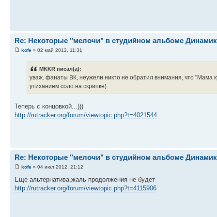
Re: Некоторые "мелочи" в студийном альбоме Динамика-
kofe
» 02 май 2012, 11:31
MKKR писал(а):
уваж. фанаты ВК, неужели никто не обратил внимания, что "Мама ку
утиханием соло на скрипке)
Теперь с концовкой...)))
http://rutracker.org/forum/viewtopic.php?t=4021544
Re: Некоторые "мелочи" в студийном альбоме Динамика-
kofe
» 04 июл 2012, 21:12
Еще альтернатива,жаль продолжения не будет
http://rutracker.org/forum/viewtopic.php?t=4115906