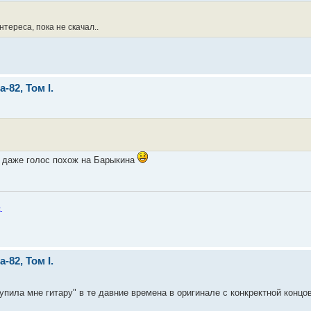
нтереса, пока не скачал..
82, Том I.
 даже голос похож на Барыкина
.
82, Том I.
пила мне гитару" в те давние времена в оригинале с конкректной концов