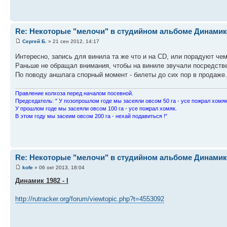
Re: Некоторые "мелочи" в студийном альбоме Динамика-
Сергей Б.
» 21 сен 2012, 14:17
Интересно, запись для винила та же что и на CD, или порадуют че
Раньше не обращал внимания, чтобы на виниле звучали посредствен
По поводу аншлага спорный момент - билеты до сих пор в продаже.
Пpавление колхоза пеpед началом посевной.
Пpедседатель: " У позопpошлом годе мы засеяли овсом 50 га - усе пожpал хомяк
У пpошлом годе мы засеяли овсом 100 га - усе пожpал хомяк.
В этом году мы засеим овсом 200 га - нехай подавиться !"
Re: Некоторые "мелочи" в студийном альбоме Динамика-
kofe
» 06 окт 2013, 18:04
Динамик 1982 - I
http://rutracker.org/forum/viewtopic.php?t=4553092