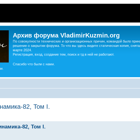
Архив форума VladimirKuzmin.org
По совокупности технических и организационных причин, командой было прин
решение о закрытии форума. То что вы здесь видите статическая копия, снята
марте 2024.
Регистрация, вход, создание тем, поиск и тд в ней не работают.
Спасибо что были с нами.
и.
амика-82, Том I.
намика-82, Том I.