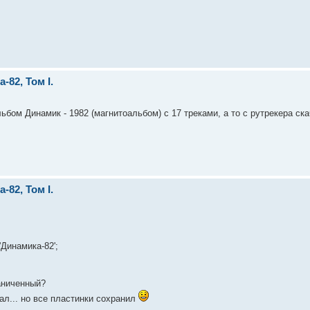
82, Том I.
бом Динамик - 1982 (магнитоальбом) с 17 треками, а то с рутрекера ска
82, Том I.
Динамика-82';
аниченный?
ал... но все пластинки сохранил