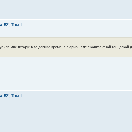
82, Том I.
пила мне гитару" в те давние времена в оригинале с конкректной концовкой (
82, Том I.