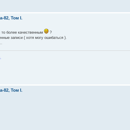
82, Том I.
м то более качественным
?
ные записи ( хотя могу ошибаться ).
..
.
82, Том I.