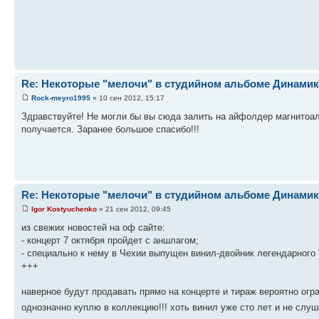
Re: Некоторые "мелочи" в студийном альбоме Динамика-
Rock-meyro1995
» 10 сен 2012, 15:17
Здравствуйте! Не могли бы вы сюда залить на айфолдер магнитоаль
получается. Заранее большое спасибо!!!
Re: Некоторые "мелочи" в студийном альбоме Динамика-
Igor Kostyuchenko
» 21 сен 2012, 09:45
из свежих новостей на оф сайте:
- концерт 7 октября пройдет с аншлагом;
- специально к нему в Чехии выпущен винил-двойник легендарного '
+++
наверное будут продавать прямо на концерте и тираж вероятно огр
однозначно куплю в коллекцию!!! хоть винил уже сто лет и не слуш