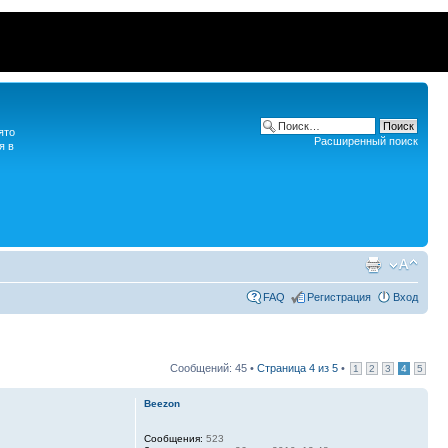
ято
Расширенный поиск
я в
FAQ
Регистрация
Вход
Сообщений: 45 •
Страница
4
из
5
•
1
2
3
4
5
Beezon
Сообщения:
523