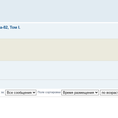
82, Том I.
 за:
Поле сортировки