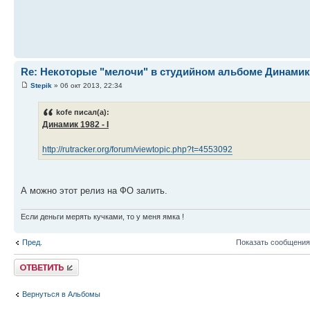
Re: Некоторые "мелочи" в студийном альбоме Динамика-
Stepik
» 06 окт 2013, 22:34
kofe писал(а):
Динамик 1982 - I
http://rutracker.org/forum/viewtopic.php?t=4553092
А можно этот релиз на ФО залить.
Если деньги мерять кучками, то у меня ямка !
Пред.
Показать сообщения
Ответить
Вернуться в Альбомы