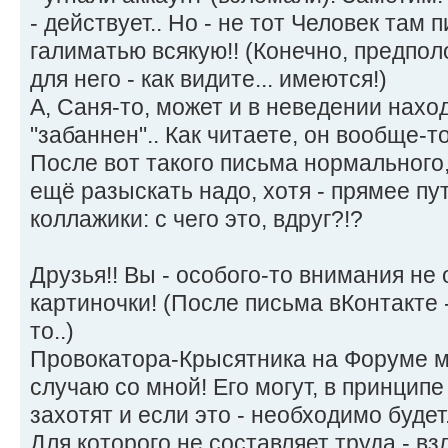
- действует.. Но - не тот Человек там 
галиматью всякую!! (Конечно, предпо
для него - как видите... имеются!)
А, Саня-то, может и в неведении находи
"забаннен".. Как читаете, он вообще-то.
После вот такого письма нормального,
ещё разыскать надо, хотя - прямее пут
коллажики: с чего это, вдруг?!?
Друзья!! Вы - особого-то внимания не 
картиночки! (После письма вКонтакте -
то..)
Провокатора-Крысятника на Форуме м
случаю со мной! Его могут, в принципе 
захотят и если это - необходимо буде
Для которого не составляет труда - в