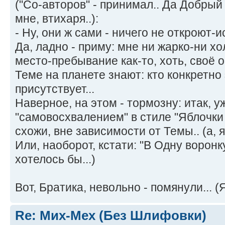
("Со-авторов" - принимал.. Да Добрый
мне, втихаря..):
- Ну, они ж сами - ничего не откроют-
Да, ладно - приму: мне ни жарко-ни хол
место-пребывание как-то, хоть, своё о
Теме на планете знают: кто конкретно 
присутствует...
Наверное, на этом - тормозну: итак, у
"самовосхвалением" в стиле "Яблочки о
схожи, вне зависимости от Темы.. (а, я
Или, наоборот, кстати: "В Одну воронку 
хотелось бы...)
Вот, Братика, невольно - помянули... (
Re: Мих-Мех (Без Шлифовки)