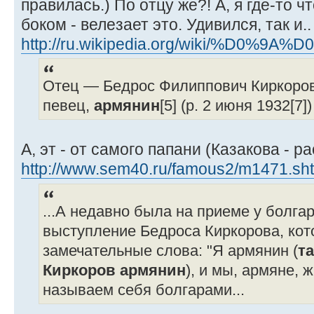
правилась.) По отцу же?! А, я где-то ч
боком - велезает это. Удивился, так и.
http://ru.wikipedia.org/wiki/%D0%9A%
Отец — Бедрос Филиппович Киркоров[3
певец,
армянин
[5] (р. 2 июня 1932[7])
А, эт - от самого папани (Казакова - р
http://www.sem40.ru/famous2/m1471.sh
...А недавно была на приеме у болга
выступление Бедроса Киркорова, кот
замечательные слова: "Я армянин (
та
Киркоров армянин
), и мы, армяне, 
называем себя болгарами...