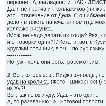
персоне.. А, наглядности: КАК - ДЕЙСТ
Да, я не против и - коллажиков (ни жар
это - отвлечение от Дела. С ошибками 
дело - в тексте напечатанном (где можн
коллаже-рисунке..
(Мож, не надо делать их тогда? Раз, к
и отговорки одни?! / Кстати, вот, с Кузи
Круглый отличник, в т.ч. - по рус.языку!
-------------
Но, уж - коль они есть.. рассмотрим.
2. Вот, которые..э.. Пиджако-носцы, по
удав на кролика
..(Фото - Шикарное!!!)
из Ху?!
Вот, как по взгляду, Удав - это один..
А, по разеванию ..э.. Ротовой полости 