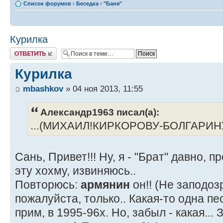
Список форумов
‹
Беседка
‹
"Баня"
Курилка
Ответить
Курилка
mbashkov
» 04 ноя 2013, 11:55
Александр1963 писал(а):
...(МИХАИЛ!КИРКОРОВУ-БОЛГАРИНУ
Сань, Привет!!! Ну, я - "Брат" давно, 
эту хохму, извиняюсь..
Повторюсь:
армянин
он!! (Не заподоз
пожалуйста, только.. Какая-то одна пе
прим, в 1995-96х. Но, забыл - какая... 