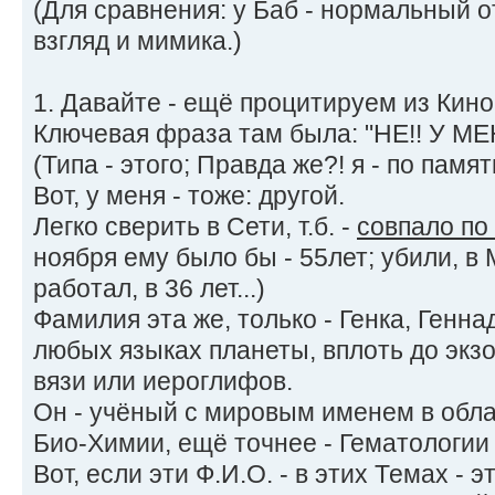
(Для сравнения: у Баб - нормальный
взгляд и мимика.)
1. Давайте - ещё процитируем из Кино
Ключевая фраза там была: "НЕ!! У МЕ
(Типа - этого; Правда же?! я - по памяти
Вот, у меня - тоже: другой.
Легко сверить в Сети, т.б. -
совпало по
ноября ему было бы - 55лет; убили, в 
работал, в 36 лет...)
Фамилия эта же, только - Генка, Генна
любых языках планеты, вплоть до экзо
вязи или иероглифов.
Он - учёный с мировым именем в обла
Био-Химии, ещё точнее - Гематологии 
Вот, если эти Ф.И.О. - в этих Темах - э