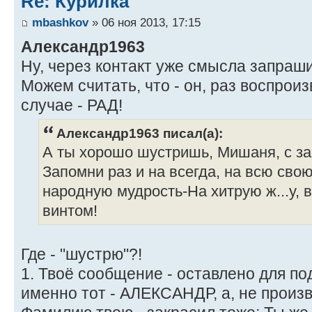
Re: Курилка
mbashkov
» 06 ноя 2013, 17:15
Александр1963
Ну, через контакт уже смысла запрашив
Можем считать, что - он, раз воспроиз
случае - РАД!
Александр1963 писал(а):
А ты хорошо шустришь, Мишаня, с за
Запомни раз и на всегда, на всю сво
народную мудрость-На хитрую ж...у, вс
винтом!
Где - "шустрю"?!
1. Твоё сообщение - оставлено для по
именно тот - АЛЕКСАНДР, а, не произ