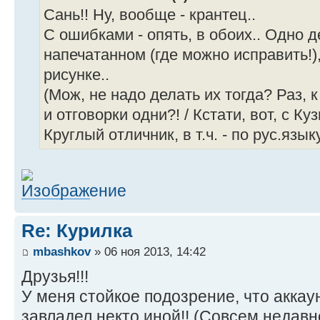
Сань!! Ну, вообще - крантец..
С ошибками - опять, в обоих.. Одно де
напечатанном (где можно исправить!),
рисунке..
(Мож, не надо делать их тогда? Раз, 
и отговорки одни?! / Кстати, вот, с Куз
Круглый отличник, в т.ч. - по рус.языку
Re: Курилка
mbashkov
» 06 ноя 2013, 14:42
Друзья!!!
У меня стойкое подозрение, что аккау
завладел
некто иной!! (Совсем недавн