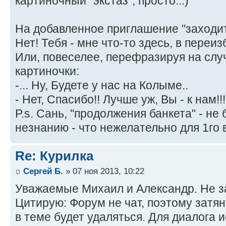
картиночный "экстаз", просто...)
На добавленное приглашение "заходить
Нет! Тебя - мне что-то здесь, в переиз
Или, повеселее, перефразируя на случ
картиночки:
-... Ну, Будете у нас на Колыме..
- Нет, Спасибо!! Лучше уж, Вы - к нам!!
P.s. Сань, "продолжения банкета" - не 
незнанию - что нежелательно для 1го 
Re: Курилка
Сергей Б.
» 07 ноя 2013, 10:22
Уважаемые Михаил и Александр. Не з
Цитирую: Форум не чат, поэтому затя
в теме будет удаляться. Для диалога 