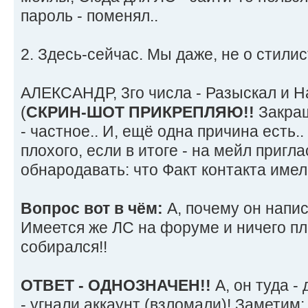
пароль - поменял..
2. Здесь-сейчас. Мы даже, не о стилист
АЛЕКСАНДР, 3го числа - Разыскал и На
(
СКРИН-ШОТ ПРИКРЕПЛЯЮ!!
Закраш
- частное.. И, ещё одна причина есть..
плохого, если в итоге - на мейл пригла
обнародавать: что Факт контакта имел 
Вопрос вот в чём:
А, почему он напис
Имеется же ЛС на форуме и ничего пло
собирался!!
ОТВЕТ - ОДНОЗНАЧЕН!!
А, он туда - 
- угнали аккаунт (взломали)! Заметим: 