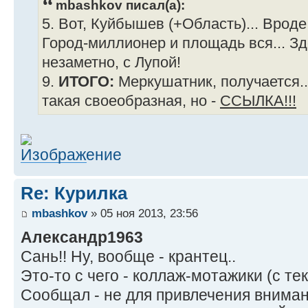
mbashkov писал(а):
5. Вот, Куйбышев (+Область)... Вроде
Город-миллионер и площадь вся... Зде
незаметно, с Лупой!
9.
ИТОГО:
Меркушатник, получается..
такая своеобразная, но -
ССЫЛКА!!!
Re: Курилка
mbashkov
» 05 ноя 2013, 23:56
Александр1963
Сань!! Ну, вообще - крантец..
Это-то с чего - коллаж-мотажики (с те
Сообщал - не для привлечения вниман