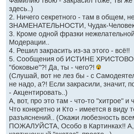
Фамилию твою - закрасил тоже; Ты же 
здесь..)
2. Ничего секретного - там в общем, не
ЗНАМЕНАТЕЛЬНОСТИ, Чудак-Человек!
3. Кроме одной фразки нежелательной,
Модерации..
4. Решил закрасить из-за этого - всё!!
5. Сообщения об ИСТИНЕ ХРИСТОВОЙ 
"боковые"?! Да, ты - чего?!
(Слушай, вот не лез бы - с Самодеяте
не надо, а?! Если закрасили, значит, п
- Акцентировать..)
А, вот, про это там - что-то "хитрое" и ч
Что конкретно и Кто - имеется в виду 
разъяснений.. (Окажи любезность вс
ПОЖАЛУЙСТА, Особо в Картинках!! А, 