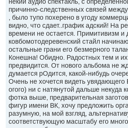
некий аудио спектакль, с определенн
причинно-следственных связей между
, было тупо похерено в угоду коммерци
видно, что сдает..график адский! На 
времени не остается. Примитивизм и
ковбомотодеревенский стайл начина
остальные грани его безмерного тала
Конешна! Обидно. Радостных тем и их
предвидится. От нового альбома не жд
думается рОдится, какой-нибудь очер
Очень не хочется видеть увядающего В
огого) ни с натянутой дальше некуда ко
фотка выше, предварительная заготов
фигур имени ВК, хочу предложить орг
разумную, на мой взгляд, альтернатив
соответствующую масштабу его много