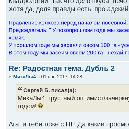
Квадрологии. Так что дело вкуса, нечо 
Хотя да, доля правды есть, про адский 
Пpавление колхоза пеpед началом посевной.
Пpедседатель: " У позопpошлом годе мы засея
хомяк.
У пpошлом годе мы засеяли овсом 100 га - ус
В этом году мы засеим овсом 200 га - нехай п
Re: Радостная тема. Дубль 2
МихаЛы4
» 01 янв 2017, 14:28
Сергей Б. писал(а):
МихаЛы4, грустный оптимист/зачеркн
годом!
Ага, и тебя тоже с НГ! Да какие просм