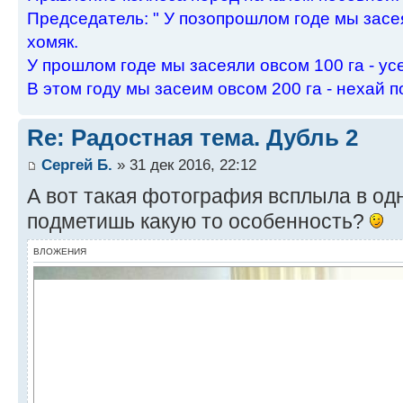
Пpедседатель: " У позопpошлом годе мы засея
хомяк.
У пpошлом годе мы засеяли овсом 100 га - ус
В этом году мы засеим овсом 200 га - нехай п
Re: Радостная тема. Дубль 2
Сергей Б.
» 31 дек 2016, 22:12
А вот такая фотография всплыла в одн
подметишь какую то особенность?
ВЛОЖЕНИЯ