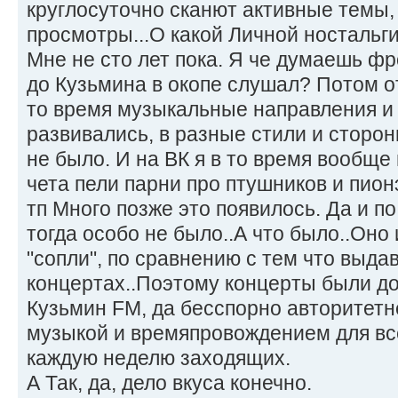
круглосуточно сканют активные темы, 
просмотры...О какой Личной ностальг
Мне не сто лет пока. Я че думаешь фр
до Кузьмина в окопе слушал? Потом о
то время музыкальные направления и
развивались, в разные стили и сторон
не было. И на ВК я в то время вообще
чета пели парни про птушников и пионэ
тп Много позже это появилось. Да и по
тогда особо не было..А что было..Оно
"сопли", по сравнению с тем что выда
концертах..Поэтому концерты были д
Кузьмин FM, да бесспорно авторитетн
музыкой и времяпровождением для вс
каждую неделю заходящих.
А Так, да, дело вкуса конечно.