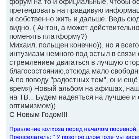
форум на то и официальные, чтобы ос
претендовать на правдивую информац
и собственно жить и дальше. Ведь сюд
видно. ( Антон, а может действительн
поменять платформу?)
Михаил, польщен конечно)), но я всег
интузиазм немного под остыл в связи 
стремлением двигаться в лучшую сто
благосостоянию,отсюда мало свободн
А по поводу "радостных тем", они ещё
время) Новый альбом на афишах, наш
на ТВ... Будем надеяться на лучшее и
оптимизмом))
С Новым Годом!!!
Пpавление колхоза пеpед началом посевной.
Пpедседатель: " У позопpошлом годе мы засея