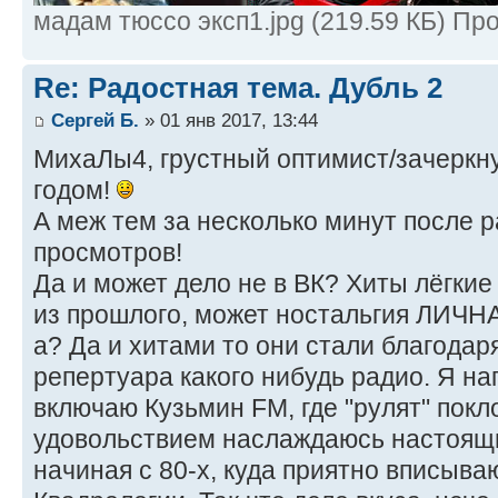
мадам тюссо эксп1.jpg (219.59 КБ) Пр
Re: Радостная тема. Дубль 2
Сергей Б.
» 01 янв 2017, 13:44
МихаЛы4, грустный оптимист/зачеркну
годом!
А меж тем за несколько минут после 
просмотров!
Да и может дело не в ВК? Хиты лёгкие
из прошлого, может ностальгия ЛИЧН
а? Да и хитами то они стали благода
репертуара какого нибудь радио. Я н
включаю Кузьмин FM, где "рулят" покло
удовольствием наслаждаюсь настоящ
начиная с 80-х, куда приятно вписыва