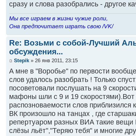
сразу и слова разобрались - другое ка
Мы все играем в жизни чужие роли,
Она предпочитает играть свою /VK/
Re: Возьми с собой-Лучший Ал
обсуждения...
Stepik
» 26 янв 2011, 23:15
А мне в "Воробье" по первости вообще
слов удалось разобрать ! Только спус
посоветовали послушать на 9 скорости
мафоны шли с 9 и 19 скоростями).Вот
распозноваемости слов приблизился к 
ВК произошло на танцах , где старшак
репертуаром разных ВИА такие вещи В
слёзы льёт","Теряю тебя" и многие дру