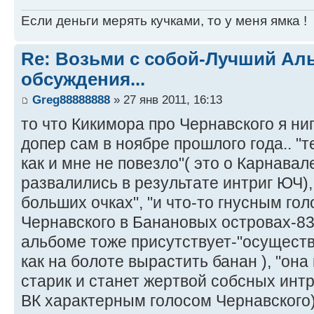
Если деньги мерять кучками, то у меня ямка !
Re: Возьми с собой-Лучший Ал
обсуждения...
Greg88888888
» 27 янв 2011, 16:13
то что Кикимора про Чернавского я ниг
допер сам в ноябре прошлого года.. "т
как и мне не повезло"( это о Карнава
развалились в результате интриг ЮЧ),
больших очках", "и что-то гнусным гол
Чернавского в Банановых островах-83
альбоме тоже присутствует-"осуществ
как на болоте вырастить банан ), "она 
старик и станет жертвой собсных инт
ВК характерным голосом Чернавского),