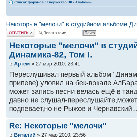
Список форумов
‹
Творчество ВК
‹
Альбомы
Некоторые "мелочи" в студийном альбоме Дин
Ответить
Некоторые "мелочи" в студи
Динамика-82, Том I.
Артём
» 27 мар 2010, 23:41
Переслушивал первый альбом "Динами
припеве) уловил на бек-вокале АлБар
может запись песни велась ещё в тан
давно не слушал-переслушайте,может
подпевает,но не Рыжов и Чернавский..
Re: Некоторые "мелочи"
Виталий
» 27 мар 2010, 23:56