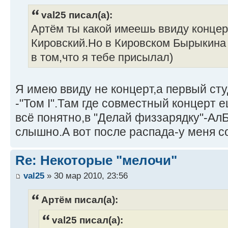
val25 писал(а):
Артём ты какой имеешь ввиду конце
Кировский.Но в Кировском Бырыкина 
в том,что я тебе присылал)
Я имею ввиду не концерт,а первый с
-"Том I".Там где совместный концерт 
всё понятно,в "Делай физзарядку"-Ал
слышно.А вот после распада-у меня со
Re: Некоторые "мелочи"
val25
» 30 мар 2010, 23:56
Артём писал(а):
val25 писал(а):