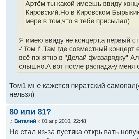
Артём ты какой имеешь ввиду кон
Кировский.Но в Кировском Бырыкин
мере в том,что я тебе присылал)
Я имею ввиду не концерт,а первый 
-"Том I".Там где совместный концерт
всё понятно,в "Делай физзарядку"-А
слышно.А вот после распада-у меня с
Том1 мне кажется пиратский самопал
нельзя)
80 или 81?
Виталий
» 01 апр 2010, 22:48
Не стал из-за пустяка открывать нову