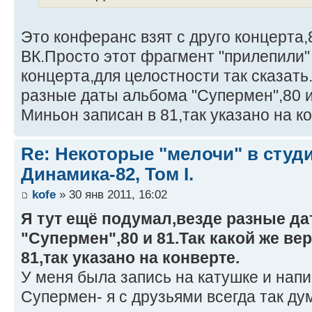
Это конферанс взят с друго концерта,
ВК.Просто этот фрагмент "прилепили" 
концерта,для целостности так сказать
разные даты альбома "Супермен",80 и
Миньон записан в 81,так указано на к
Re: Некоторые "мелочи" в сту
Динамика-82, Том I.
kofe
» 30 янв 2011, 16:02
Я тут ещё подумал,везде разные д
"Супермен",80 и 81.Так какой же в
81,так указано на конверте.
У меня была запись на катушке и нап
Супермен- я с друзьями всегда так дум