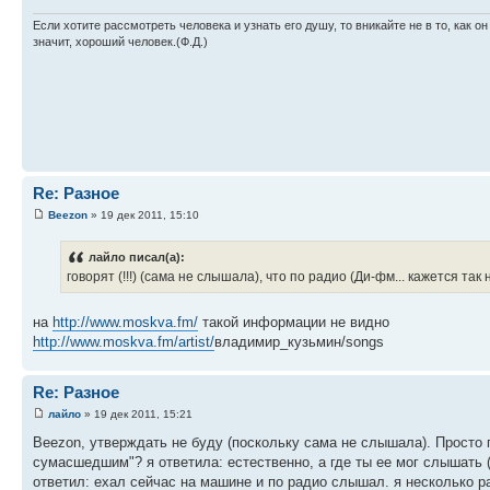
Если хотите рассмотреть человека и узнать его душу, то вникайте не в то, как он
значит, хороший человек.(Ф.Д.)
Re: Разное
Beezon
» 19 дек 2011, 15:10
лайло писал(а):
говорят (!!!) (сама не слышала), что по радио (Ди-фм... кажется т
на
http://www.moskva.fm/
такой информации не видно
http://www.moskva.fm/artist/
владимир_кузьмин/songs
Re: Разное
лайло
» 19 дек 2011, 15:21
Beezon, утверждать не буду (поскольку сама не слышала). Просто 
сумасшедшим"? я ответила: естественно, а где ты ее мог слышать (д
ответил: ехал сейчас на машине и по радио слышал. я несколько ра