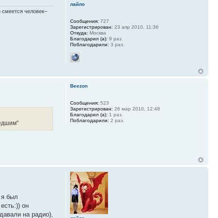
лайло
шо смеется человек–
Сообщения:
727
Зарегистрирован:
23 апр 2010, 11:36
Откуда:
Москва
Благодарил (а):
9 раз.
Поблагодарили:
3 раз.
Beezon
Сообщения:
523
Зарегистрирован:
26 мар 2010, 12:48
Благодарил (а):
1 раз.
Поблагодарили:
2 раз.
шедшим"
 я был
есть:)) он
давали на радио),