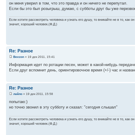
он меня уверил в том, что это правда и он ничего не перепутал.
Если бы это был розыгрыш, думаю, с субботы друг бы уже перезвон
Если хотите рассмотреть человека и узнать его душу, то вникайте не в то, как он
значит, хороший человек.(Ф.Д.)
Re: Разное
Beezon
» 19 дек 2011, 15:41
Информация идет по ротации песен, может в какой-нибудь передаче
Если друг вспомнит день, ориентировочное время (+/-) час и назва
Re: Разное
лайло
» 19 дек 2011, 15:58
попытаю:)
но точно звонил в эту субботу и сказал: "сегодня слышал"
Если хотите рассмотреть человека и узнать его душу, то вникайте не в то, как он
значит, хороший человек.(Ф.Д.)