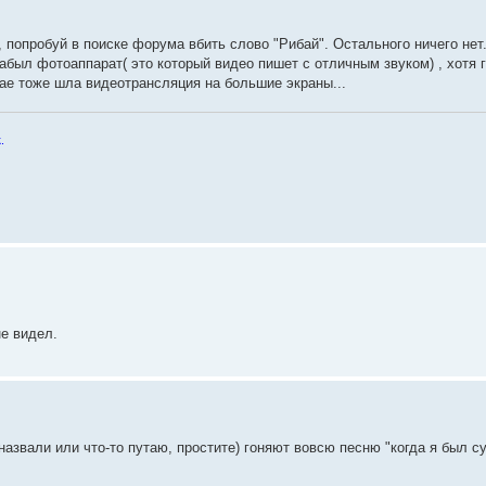
, попробуй в поиске форума вбить слово "Рибай". Остального ничего нет
абыл фотоаппарат( это который видео пишет с отличным звуком) , хотя 
бае тоже шла видеотрансляция на большие экраны...
.
не видел.
ак назвали или что-то путаю, простите) гоняют вовсю песню "когда я был