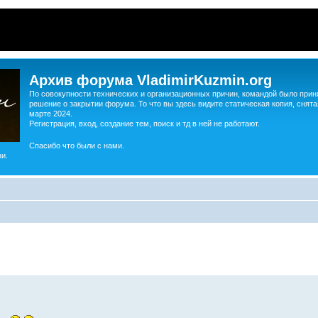
Архив форума VladimirKuzmin.org
По совокупности технических и организационных причин, командой было прин
решение о закрытии форума. То что вы здесь видите статическая копия, снята
марте 2024.
Регистрация, вход, создание тем, поиск и тд в ней не работают.
Спасибо что были с нами.
и.