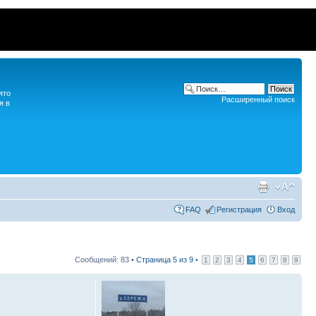
ято
Расширенный поиск
я в
FAQ
Регистрация
Вход
Сообщений: 83 •
Страница
5
из
9
•
1
2
3
4
5
6
7
8
9