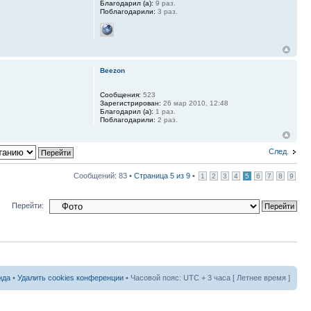
Благодарил (а):
9 раз.
Поблагодарили:
3 раз.
Beezon
Сообщения:
523
Зарегистрирован:
26 мар 2010, 12:48
Благодарил (а):
1 раз.
Поблагодарили:
2 раз.
След.
Сообщений: 83 •
Страница
5
из
9
•
1
2
3
4
5
6
7
8
9
Перейти:
нда
•
Удалить cookies конференции
• Часовой пояс: UTC + 3 часа [ Летнее время ]