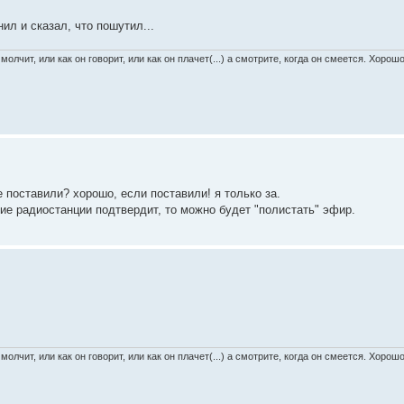
ил и сказал, что пошутил...
 молчит, или как он говорит, или как он плачет(...) а смотрите, когда он смеется. Хоро
 поставили? хорошо, если поставили! я только за.
ние радиостанции подтвердит, то можно будет "полистать" эфир.
 молчит, или как он говорит, или как он плачет(...) а смотрите, когда он смеется. Хоро