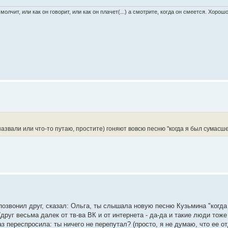
 молчит, или как он говорит, или как он плачет(...) а смотрите, когда он смеется. Хоро
ак назвали или что-то путаю, простите) гоняют вовсю песню "когда я был сумас
позвонил друг, сказал: Ольга, ты слышала новую песню Кузьмина "когда
руг весьма далек от тв-ва ВК и от интернета - да-да и такие люди тоже 
з переспросила: ты ничего не перепутал? (просто, я не думаю, что ее от