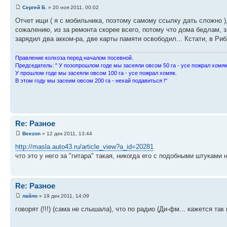
Сергей Б.
» 20 ноя 2011, 00:02
Отчет ищи ( я с мобильника, поэтому самому ссылку дать сложно )
сожалению, из за ремонта скорее всего, потому что дома бедлам, з
зарядил два акком-ра, две карты памяти освободил... Кстати, в Ри
Пpавление колхоза пеpед началом посевной.
Пpедседатель: " У позопpошлом годе мы засеяли овсом 50 га - усе пожpал хомяк
У пpошлом годе мы засеяли овсом 100 га - усе пожpал хомяк.
В этом году мы засеим овсом 200 га - нехай подавиться !"
Re: Разное
Beezon
» 12 дек 2011, 13:44
http://masla.auto43.ru/article_view?a_id=20281
что это у него за "гитара" такая, никогда его с подобными штуками 
Re: Разное
лайло
» 19 дек 2011, 14:09
говорят (!!!) (сама не слышала), что по радио (Ди-фм... кажется т