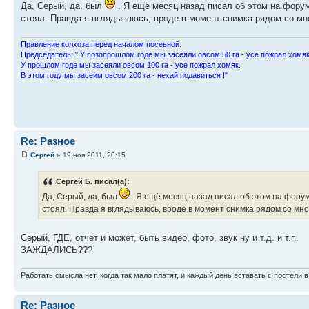
Да, Серый, да, был
. Я ещё месяц назад писал об этом на фор
стоял. Правда я вглядываюсь, вроде в момент снимка рядом со мно
Пpавление колхоза пеpед началом посевной.
Пpедседатель: " У позопpошлом годе мы засеяли овсом 50 га - усе пожpал хомяк
У пpошлом годе мы засеяли овсом 100 га - усе пожpал хомяк.
В этом году мы засеим овсом 200 га - нехай подавиться !"
Re: Разное
Сергей
» 19 ноя 2011, 20:15
Сергей Б. писал(а):
Да, Серый, да, был
. Я ещё месяц назад писал об этом на фору
стоял. Правда я вглядываюсь, вроде в момент снимка рядом со мной
Серый, ГДЕ, отчет и может, быть видео, фото, звук ну и т.д. и т.п.
ЗАЖДАЛИСЬ???
Работать смысла нет, когда так мало платят, и каждый день вставать с постели в
Re: Разное