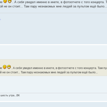
уме
. А себя увидел именно в инете, в фотоотчете с того концерта.
й не он стоит... Там пару незнакомых мне людей за пультом ещё было..
.
ме
. А себя увидел именно в инете, в фотоотчете с того концерта. Там п
 не он стоит... Там пару незнакомых мне людей за пультом ещё было...
 шесть утра...ВК