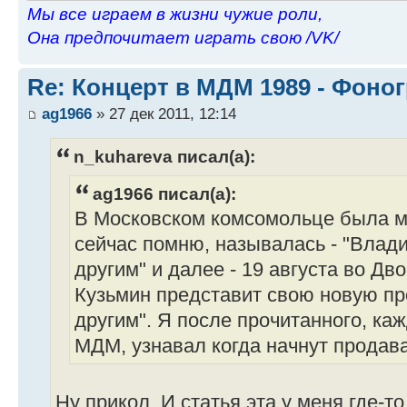
Мы все играем в жизни чужие роли,
Она предпочитает играть свою /VK/
Re: Концерт в МДМ 1989 - Фоно
ag1966
» 27 дек 2011, 12:14
n_kuhareva писал(а):
ag1966 писал(а):
В Московском комсомольце была ма
сейчас помню, называлась - "Влад
другим" и далее - 19 августа во Д
Кузьмин представит свою новую про
другим". Я после прочитанного, к
МДМ, узнавал когда начнут продав
Ну прикол. И статья эта у меня где-