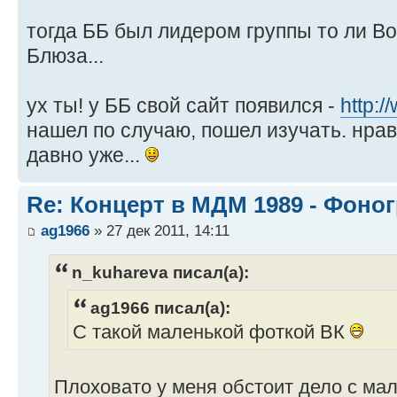
тогда ББ был лидером группы то ли Во
Блюза...
ух ты! у ББ свой сайт появился -
http:/
нашел по случаю, пошел изучать. нрав
давно уже...
Re: Концерт в МДМ 1989 - Фоно
ag1966
» 27 дек 2011, 14:11
n_kuhareva писал(а):
ag1966 писал(а):
С такой маленькой фоткой ВК
Плоховато у меня обстоит дело с ма