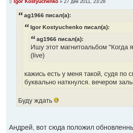
Igor Kostyuchenko
» 27 дек 2011, 23:28
ag1966 писал(а):
Igor Kostyuchenko писал(а):
ag1966 писал(а):
Ишу этот магнитоальбом "Когда я 
(live)
кажись есть у меня такой, судя по с
буквально наткнулся. вечером залью 
Буду ждать
Андрей, вот сюда положил обновленны