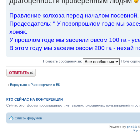
драгоценности проверенным людям
Пpавление колхоза пеpед началом посевной.
Пpедседатель: " У позопpошлом годе мы засея
хомяк.
У пpошлом годе мы засеяли овсом 100 га - ус
В этом году мы засеим овсом 200 га - нехай п
Показать сообщения за:
Поле сорти
Ответить
Вернуться в Разговорчики о ВК
КТО СЕЙЧАС НА КОНФЕРЕНЦИИ
Сейчас этот форум просматривают: нет зарегистрированных пользователей и гост
Список форумов
Powered by
phpBB
©
Рус