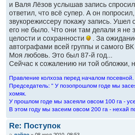
и Валя Лёзов услышав запись спросил 
ответил, что всё супер. А он попросил
звукорежиссеру покажу запись. Ушел 
его не было. Что они там делали я не 
целости и сохранности
. За ожидани
автографами всей группы и самого ВК
Моя любовь. Это был 87-й год...
Сейчас к сожалению ни той обложки, 
Пpавление колхоза пеpед началом посевной.
Пpедседатель: " У позопpошлом годе мы засея
хомяк.
У пpошлом годе мы засеяли овсом 100 га - ус
В этом году мы засеим овсом 200 га - нехай п
Re: Поступок
лайло
» 08 июл 2010, 08:53