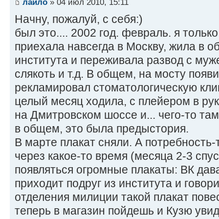
лайло
» 04 июл 2010, 15:11
Начну, пожалуй, с себя:)
был это.... 2002 год. февраль. я тольк
приехала навсегда в Москву, жила в 
института и переживала развод с муж
слякоть и т.д. В общем, на мосту поя
рекламировал стоматологическую клин
целый месяц ходила, с плейером в рука
на Дмитровском шоссе и... чего-то там
в общем, это была предыстория.
В марте плакат сняли. А потребность-то
через какое-то время (месяца 2-3 спус
появляться огромные плакаты: ВК дава
приходит подруг из института и говори
отделения милиции такой плакат повеси
теперь в магазин пойдешь и Кузю увид