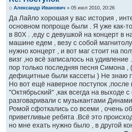
Александр Иванович
» 05 июл 2010, 20:26
Да Лайло хорошая у вас история , инт
основном попроще были . Я уже как-то
в 80Х . ,еду с девушкой на концерт в 
машине едем , везу с собой магнитолу 
нужно концерт , и вот маг стоит на по
визг ,но всё записалось на удивление .
пор только последняя песня Симона , 
дефицитные были кассеты ) Не знаю по
Но вот ещё наверное поступок ,после
"Октябрьский" ,как всегда на выходе с
разговаривали с музыкантами Динамика
Ромой сфоткались со всеми , очень о
приветливые ребята .Всё это происхо
но мне ехать нужно было , в другой кон