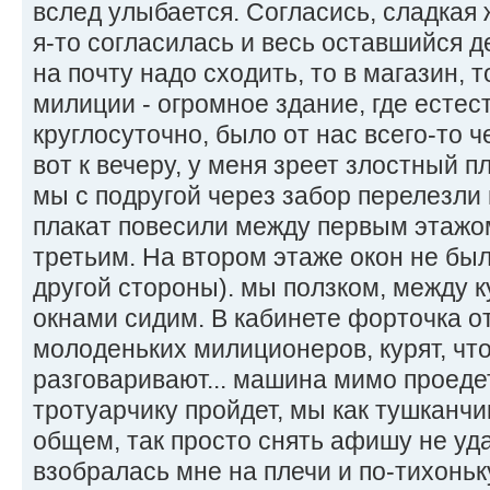
вслед улыбается. Согласись, сладкая 
я-то согласилась и весь оставшийся 
на почту надо сходить, то в магазин, т
милиции - огромное здание, где естес
круглосуточно, было от нас всего-то 
вот к вечеру, у меня зреет злостный пл
мы с подругой через забор перелезли 
плакат повесили между первым этажом
третьим. На втором этаже окон не был
другой стороны). мы ползком, между к
окнами сидим. В кабинете форточка о
молоденьких милиционеров, курят, что
разговаривают... машина мимо проедет
тротуарчику пройдет, мы как тушканчик
общем, так просто снять афишу не уд
взобралась мне на плечи и по-тихоньк