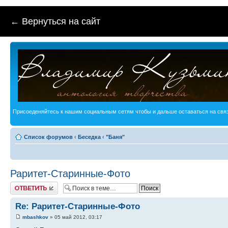
← Вернуться на сайт
Присоеденяйтесь к нашим социальным сетям чтобы и дальше оставаться на связ
Список форумов
‹
Беседка
‹
"Баня"
Раритет-Старинные-Фото
Ответить
Re: Раритет-Старинные-Фото
mbashkov
» 05 май 2012, 03:17