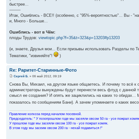
быстрее...
---------
Итак, Ошиблись - ВСЕ!! (особенно, с "95%-вероятностью"... Вы - "н
и, Много - Больше...
Ошиблись - вот в Чём:
плоды Трудов:
viewtopic.php?f=35&t=323&p=13203#p13203
(и, знаете, Друзья мои... Если призывы использовать Разделы по Т
Тематики, "извиняйте"!
)
Re: Раритет-Старинные-Фото
Сергей Б.
» 06 май 2012, 09:19
Снова Вы, Михаил, на другом языке общаетесь. И почему то всё к 
администраторы вынуждены будут перенести весь флуд с данной те
смысл ее создания? И опять же зациклились на каких то обидах... 
показалось по сообщениям Бани). А зачем упоминаете о каких вес
Пpавление колхоза пеpед началом посевной.
Пpедседатель: " У позопpошлом годе мы засеяли овсом 50 га - усе пожpал хомяк
У пpошлом годе мы засеяли овсом 100 га - усе пожpал хомяк.
В этом году мы засеим овсом 200 га - нехай подавиться !"