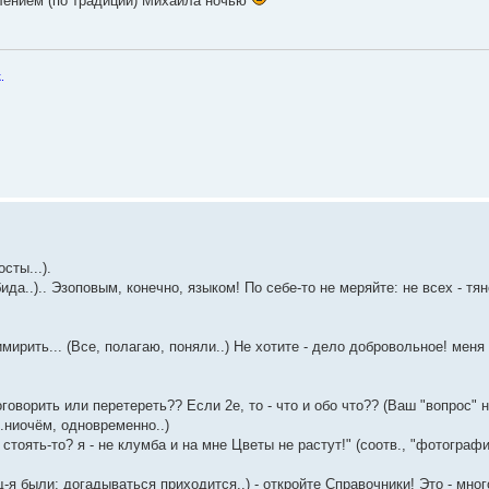
влением (по традиции) Михаила ночью
.
сты...).
да..).. Эзоповым, конечно, языком! По себе-то не меряйте: не всех - тян
рить... (Все, полагаю, поняли..) Не хотите - дело добровольное! меня -
.
поговорить или перетереть?? Если 2е, то - что и обо что?? (Ваш "вопрос" 
...ниочём, одновременно..)
стоять-то? я - не клумба и на мне Цветы не растут!" (соотв., "фотограф
-я были; догадываться приходится..) - откройте Справочники! Это - мно