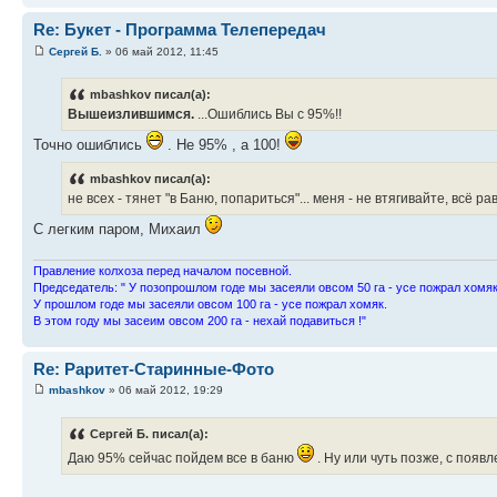
Re: Букет - Программа Телепередач
Сергей Б.
» 06 май 2012, 11:45
mbashkov писал(а):
Вышеизлившимся.
...Ошиблись Вы с 95%!!
Точно ошиблись
. Не 95% , а 100!
mbashkov писал(а):
не всех - тянет "в Баню, попариться"... меня - не втягивайте, всё р
С легким паром, Михаил
Пpавление колхоза пеpед началом посевной.
Пpедседатель: " У позопpошлом годе мы засеяли овсом 50 га - усе пожpал хомяк
У пpошлом годе мы засеяли овсом 100 га - усе пожpал хомяк.
В этом году мы засеим овсом 200 га - нехай подавиться !"
Re: Раритет-Старинные-Фото
mbashkov
» 06 май 2012, 19:29
Сергей Б. писал(а):
Даю 95% сейчас пойдем все в баню
. Ну или чуть позже, с поя