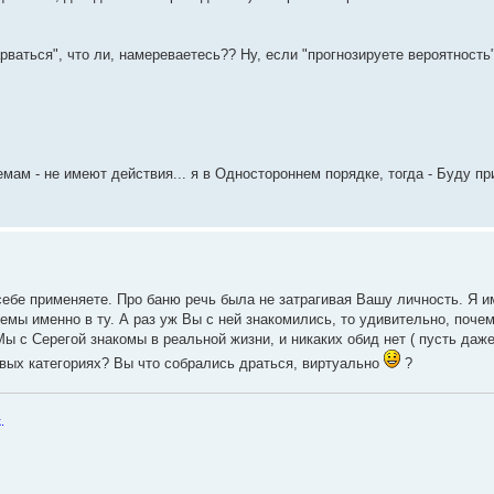
арваться", что ли, намереваетесь?? Ну, если "прогнозируете вероятность
емам - не имеют действия... я в Одностороннем порядке, тогда - Буду п
себе применяете. Про баню речь была не затрагивая Вашу личность. Я и
мы именно в ту. А раз уж Вы с ней знакомились, то удивительно, почем
Мы с Серегой знакомы в реальной жизни, и никаких обид нет ( пусть даж
овых категориях? Вы что собрались драться, виртуально
?
.