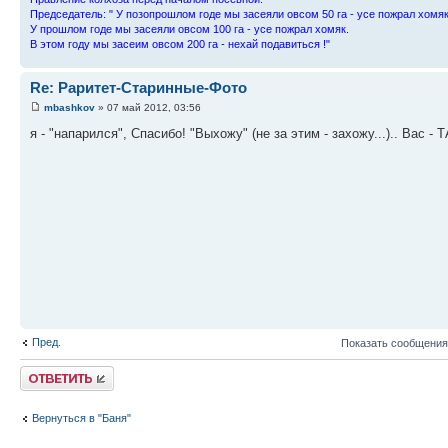
Пpедседатель: " У позопpошлом годе мы засеяли овсом 50 га - усе пожpал хомяк
У пpошлом годе мы засеяли овсом 100 га - усе пожpал хомяк.
В этом году мы засеим овсом 200 га - нехай подавиться !"
Re: Раритет-Старинные-Фото
mbashkov
» 07 май 2012, 03:56
я - "напарился", Спасибо! "Выхожу" (не за этим - захожу...).. Вас - 
Пред.
Показать сообщения
Ответить
Вернуться в "Баня"