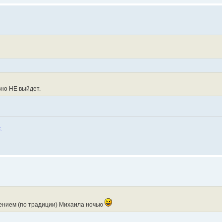
авно НЕ выйдет.
.
влением (по традиции) Михаила ночью