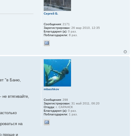
Сергей Б.
Сообщения:
2171
Зарегистрирован:
26 мар 2010, 12:35
Благодарил (а):
0 раз.
Поблагодарили:
8 раз.
ет "в Баню,
mbashkov
 не втягивайте,
Сообщения:
298
Зарегистрирован:
31 май 2011, 06:20
Откуда:
г. САРАНСК
Благодарил (а):
0 раз.
настолько
Поблагодарили:
1 раз.
ироваться на
го проще и