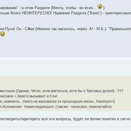
ировании" - в этом Разделе (Мечта, чтобы - во всех...
).
о, Больше Всего НЕИНТЕРЕСНО! Название Раздела ("Баня") - заинтересовал
ни-Пуха! Он - С
А
ве (Именно так писалось, через: А! - М.Б.): "Правильно
.
атошно (Однако, Чётко, если вчитаться, хотя бы о Тактовых долях!) - ???
опунктовое = Зевоту вызывает и Сон!
Вами, извините... Никто не жаловался за прошедшую жизнь.. Наоборот!)
для Изложения - Нижеследующего. (там же - написано, перечитайте)
поговорить/перетереть все эти вопросы, будет ли более понятно и легч