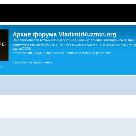
Архив форума VladimirKuzmin.org
По совокупности технических и организационных причин, командой было прин
решение о закрытии форума. То что вы здесь видите статическая копия, снята
марте 2024.
Регистрация, вход, создание тем, поиск и тд в ней не работают.
Спасибо что были с нами.
и.