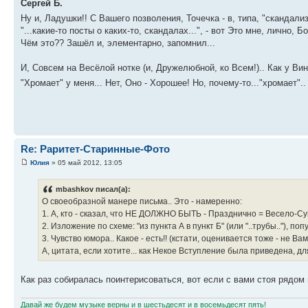
Сергей Б.
Ну и, Ладушки!! С Вашего позволения, Точечка - в, типа, "скандализ
"...какие-то посты о каких-то, скандалах...", - вот Это мне, личн
Чём это?? Зашёл и, элементарно, запомнил...
И, Совсем на Весёлой нотке (и, Дружелюбной, ко Всем!).. Как у Вин
"Хромает" у меня... Нет, Оно - Хорошее! Но, почему-то..."хромает".
Re: Раритет-Старинные-Фото
Юлия
» 05 май 2012, 13:05
mbashkov писал(а):
О своеобразной манере письма.. Это - намеренно:
1. А, кто - сказал, что НЕ ДОЛЖНО БЫТЬ - Празднично = Весело-Сум
2. Изложение по схеме: "из пункта А в пункт Б" (или "..трубы.."), п
3. Чувство юмора.. Какое - есть!! (кстати, оценивается тоже - не 
А, цитата, если хотите... как Некое Вступление была приведена, 
Как раз собиралась поинтерисоваться, вот если с вами стоя рядом 
Давай же будем музыке верны и в шестьдесят и в восемьдесят пять!