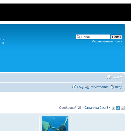
ято
Расширенный поиск
я в
FAQ
Регистрация
Вход
Сообщений: 23 •
Страница
2
из
3
•
1
2
3