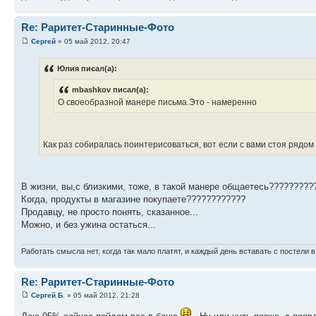
Re: Раритет-Старинные-Фото
Сергей
» 05 май 2012, 20:47
Юлия писал(а):
mbashkov писал(а):
О своеобразной манере письма.Это - намеренно
Как раз собиралась поинтерисоваться, вот если с вами стоя рядом
В жизни, вы,с близкими, тоже, в такой манере общаетесь?????????
Когда, продукты в магазине покупаете????????????
Продавцу, не просто понять, сказанное...
Можно, и без ужина остаться...
Работать смысла нет, когда так мало платят, и каждый день вставать с постели в
Re: Раритет-Старинные-Фото
Сергей Б.
» 05 май 2012, 21:28