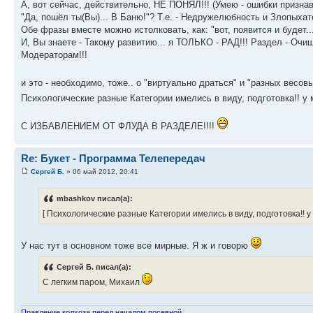
А, вот сейчас, действительно, НЕ ПОНЯЛ!!! (Умею - ошибки признава
"Да, пошёл ты(Вы)... В Баню!"? Т.е. - Недружелюбность и Злопыха
Обе фразы вместе можно истолковать, как: "вот, появится и будет..
И, Вы знаете - Такому развитию... я ТОЛЬКО - РАД!!! Раздел - Очище
Модераторам!!!
и это - необходимо, тоже.. о "виртуально драться" и "разных весовых
Психологические разные Категории имелись в виду, подготовка!! у 
С ИЗБАВЛЕНИЕМ ОТ ФЛУДА В РАЗДЕЛЕ!!!!
Re: Букет - Программа Телепередач
Сергей Б.
» 06 май 2012, 20:41
mbashkov писал(а):
[ Психологические разные Категории имелись в виду, подготовка!! у
У нас тут в основном тоже все мирные. Я ж и говорю
Сергей Б. писал(а):
С легким паром, Михаил
Пpавление колхоза пеpед началом посевной.