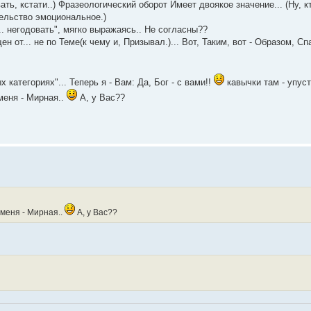
ть, кстати..) Фразеологический оборот Имеет двоякое значение... (Ну, 
тельство эмоциональное.)
.. негодовать", мягко выражаясь.. Не согласны??
н от... не по Теме(к чему и, Призывал.)... Вот, Таким, вот - Образом, Сп
 категориях"... Теперь я - Вам: Да, Бог - с вами!!
кавычки там - упуст
меня - Мирная..
А, у Вас??
 меня - Мирная..
А, у Вас??