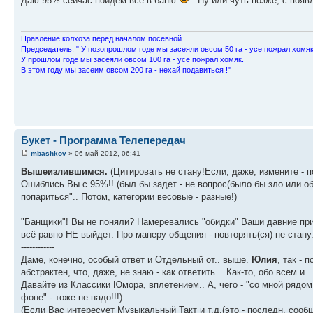
Даю 95% сейчас пойдем все в баню
. Ну или чуть позже, с поя
Пpавление колхоза пеpед началом посевной.
Пpедседатель: " У позопpошлом годе мы засеяли овсом 50 га - усе пожpал хомяк
У пpошлом годе мы засеяли овсом 100 га - усе пожpал хомяк.
В этом году мы засеим овсом 200 га - нехай подавиться !"
Букет - Программа Телепередач
mbashkov
» 06 май 2012, 06:41
Вышеизлившимся.
(Цитировать не стану!Если, даже, измените - по
Ошиблись Вы с 95%!! (был бы задет - не вопрос(было бы зло или оби
попариться".. Потом, категории весовые - разные!)
"Банщики"! Вы не поняли? Намеревались "обидки" Ваши давние прими
всё равно НЕ выйдет. Про манеру общения - повторять(ся) не стану
------------
Даме, конечно, особый ответ и Отдельный от.. выше.
Юлия
, так - 
абстрактен, что, даже, не знаю - как ответить... Как-то, обо всем и 
Давайте из Классики Юмора, вплетением.. А, чего - "со мной рядом 
фоне" - тоже не надо!!!)
(Если Вас интересует Музыкальный Такт и т.д.(это - последн. сообщ