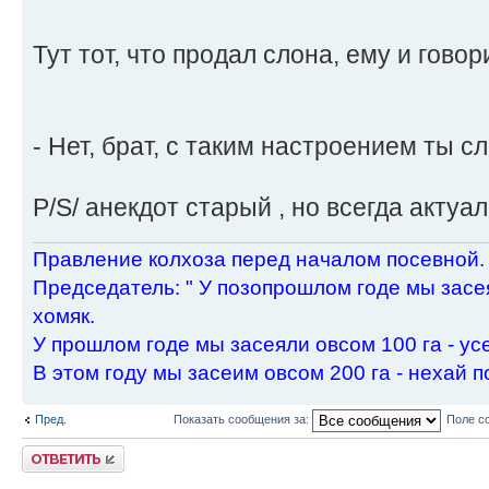
Тут тот, что продал слона, ему и говор
- Нет, брат, с таким настроением ты с
P/S/ анекдот старый , но всегда актуа
Пpавление колхоза пеpед началом посевной.
Пpедседатель: " У позопpошлом годе мы засея
хомяк.
У пpошлом годе мы засеяли овсом 100 га - ус
В этом году мы засеим овсом 200 га - нехай п
Пред.
Показать сообщения за:
Поле с
Ответить