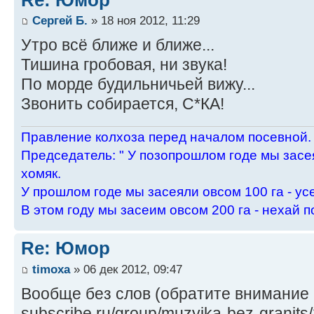
Сергей Б.
» 18 ноя 2012, 11:29
Утро всё ближе и ближе...
Тишина гробовая, ни звука!
По морде будильничьей вижу...
Звонить собирается, С*КА!
Пpавление колхоза пеpед началом посевной.
Пpедседатель: " У позопpошлом годе мы засея
хомяк.
У пpошлом годе мы засеяли овсом 100 га - ус
В этом году мы засеим овсом 200 га - нехай п
Re: Юмор
timoxa
» 06 дек 2012, 09:47
Вообще без слов (обратите внимание н
subscribe.ru/group/muzyika-bez-granits