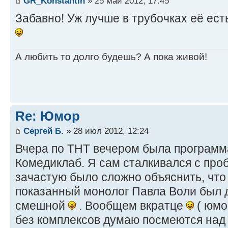
GR_Konstantin
» 25 май 2012, 17:45
Забавно! Уж лучше в трубочках её ест
А любить то долго будешь? А пока живой!
Re: Юмор
Сергей Б.
» 28 июл 2012, 12:24
Вчера по ТНТ вечером была программа
Комедиклаб. Я сам сталкивался с про
зачастую было сложно объяснить, что 
показанный монолог Павла Воли был 
смешной
. Вообщем вкратце
( юмо
без комплексов думаю посмеются над 