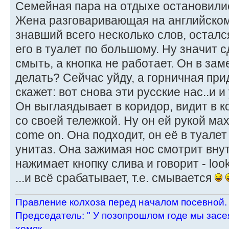
Семейная пара на отдыхе остановилис
Жена разговаривающая на английском 
знавший всего несколько слов, остал
его в туалет по большому. Ну значит с
смыть, а кнопка не работает. Он в зам
делать? Сейчас уйду, а горничная при
скажет: вот снова эти русские нас..и и
Он выглаядывает в коридор, видит в 
со своей тележкой. Ну он ей рукой мах
come on. Она подходит, он её в туалет
унитаз. Она зажимая нос смотрит внут
нажимает кнопку слива и говорит - look.
...и всё срабатывает, т.е. смывается
Пpавление колхоза пеpед началом посевной.
Пpедседатель: " У позопpошлом годе мы засея
хомяк.