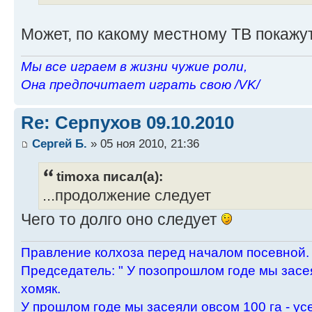
Может, по какому местному ТВ покаж
Мы все играем в жизни чужие роли,
Она предпочитает играть свою /VK/
Re: Серпухов 09.10.2010
Сергей Б.
» 05 ноя 2010, 21:36
timoxa писал(а):
...продолжение следует
Чего то долго оно следует
Пpавление колхоза пеpед началом посевной.
Пpедседатель: " У позопpошлом годе мы засея
хомяк.
У пpошлом годе мы засеяли овсом 100 га - ус