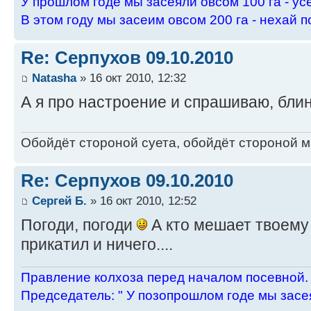
У пpошлом годе мы засеяли овсом 100 га - ус
В этом году мы засеим овсом 200 га - нехай п
Re: Серпухов 09.10.2010
Natasha
» 16 окт 2010, 12:32
А я про настроение и спрашиваю, блин,
Обойдёт стороной суета, обойдёт стороной ма
Re: Серпухов 09.10.2010
Сергей Б.
» 16 окт 2010, 12:52
Погоди, погоди
А кто мешает твоем
прикатил и ничего....
Пpавление колхоза пеpед началом посевной.
Пpедседатель: " У позопpошлом годе мы засея