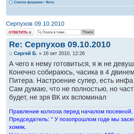
Список форумов
‹
Фото
Серпухов 09.10.2010
Ответить
Re: Серпухов 09.10.2010
Сергей Б.
» 16 окт 2010, 12:26
А чего к нему готовиться, я ж не деву
Конечно собираюсь, часика в 4 двинем
Питера. Настроение супер, есть инфа,
Сам думаю, что не полностью, но час
будет, не зря ВК их вспоминал
Пpавление колхоза пеpед началом посевной.
Пpедседатель: " У позопpошлом годе мы засея
хомяк.