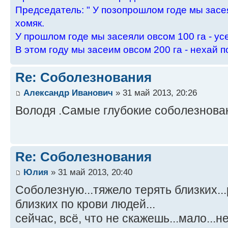
Пpедседатель: " У позопpошлом годе мы засея
хомяк.
У пpошлом годе мы засеяли овсом 100 га - ус
В этом году мы засеим овсом 200 га - нехай п
Re: Соболезнования
Александр Иванович
» 31 май 2013, 20:26
Володя .Самые глубокие соболезнова
Re: Соболезнования
Юлия
» 31 май 2013, 20:40
Соболезную...тяжело терять близких..
близких по крови людей...
сейчас, всё, что не скажешь...мало...не