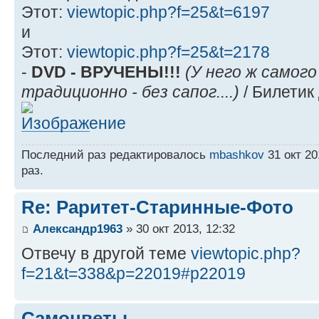
Этот:
viewtopic.php?f=25&t=6197
и
Этот:
viewtopic.php?f=25&t=2178
-
DVD - ВРУЧЕНЫ!!!
(У него ж самого
традиционно - без сапог....)
/ Билетик
Последний раз редактировалось
mbashkov
31 окт 20
раз.
Re: Раритет-Старинные-Фото
Александр1963
» 30 окт 2013, 12:32
Отвечу в другой теме
viewtopic.php?
f=21&t=338&p=22019#p22019
Самоцветы...