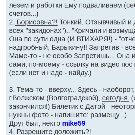
лезем и работки Ему подваливаем (се
счетов...)
2.
Борисовна?!
Тонкий, Отзывчивый и
всех "закидонах").. "Кричали и возмущ
Она по сути одна (И ВТИХАРЯ!) - "отче
надгробный, Барыкину!! Запретив - все
Маме-то - не особо Запретишь... Она и
сами, по-моему - ссылку на видео пост
(если нет и надо - найду.)
3. Тема-то - вверху... Здесь - наоборот
г.Волжском (Волгоградской),
сегодня.
(
закончился!) Билетик с Датой - неотор
нужны фото - напишите: размещу...)
Друг был, некто
mike59
4. Разрешите доложить?!