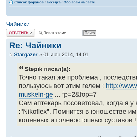
Список форумов
‹
Беседка
‹
Обо всём на свете
Чайники
Ответить
Re: Чайники
Stargazer
» 01 июн 2014, 14:01
Stepik писал(а):
Точно такая же проблема , последств
пользуюсь вот этим гелем :
http://ww
muskeln-ge
... fp=2&fop=7
Сам аптекарь посоветовал, когда я у 
:"Nikoflex". Помнится в юношестве и
коленных и голеностопных суставов !