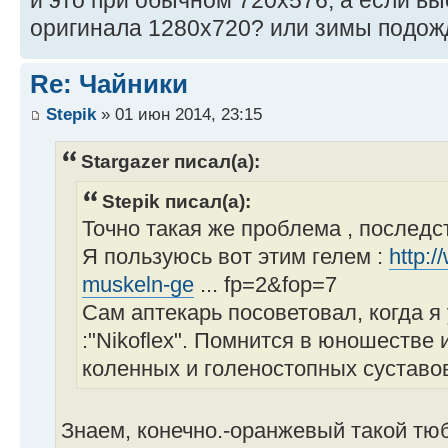
и это при обычном 720х576, а если вы
оригинала 1280х720? или зимы подожда
Re: Чайники
Stepik
» 01 июн 2014, 23:15
Stargazer писал(а):
Stepik писал(а):
Точно такая же проблема , последс
Я пользуюсь вот этим гелем :
http:
muskeln-ge
... fp=2&fop=7
Сам аптекарь посоветовал, когда я 
:"Nikoflex". Помнится в юношестве
коленных и голеностопных суставов
Знаем, конечно.-оранжевый такой тюб