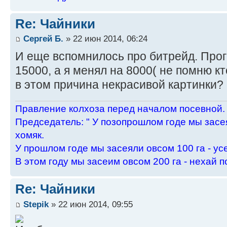
Re: Чайники
Сергей Б.
» 22 июн 2014, 06:24
И еще вспомнилось про битрейд. Про
15000, а я менял на 8000( не помню к
в этом причина некрасивой картинки?
Пpавление колхоза пеpед началом посевной.
Пpедседатель: " У позопpошлом годе мы засея
хомяк.
У пpошлом годе мы засеяли овсом 100 га - ус
В этом году мы засеим овсом 200 га - нехай п
Re: Чайники
Stepik
» 22 июн 2014, 09:55