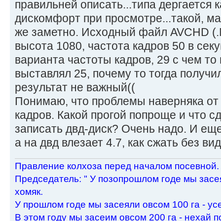
правильней описать...типа дергается к
дискомфорт при просмотре...такой, ма
же заметно. Исходный файл AVCHD (.
высота 1080, частота кадров 50 в секу
варианта частоты кадров, 29 с чем то 
выставлял 25, почему то тогда получи
результат не важный((
Понимаю, что проблемы наверняка от
кадров. Какой прогой попроще и что с
записать двд-диск? Очень надо. И еще
а на двд влезает 4.7, как сжать без в
Пpавление колхоза пеpед началом посевной.
Пpедседатель: " У позопpошлом годе мы засея
хомяк.
У пpошлом годе мы засеяли овсом 100 га - ус
В этом году мы засеим овсом 200 га - нехай п