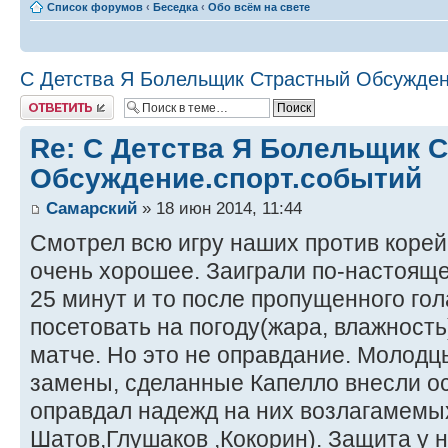
Список форумов
‹
Беседка
‹
Обо всём на свете
С Детства Я Болельщик Страстный Обсужден
Ответить
Re: С Детства Я Болельщик 
Обсуждение.спорт.событий
Самарский
» 18 июн 2014, 11:44
Смотрел всю игру наших против корей
очень хорошее. Заиграли по-настояще
25 минут и то после пропущенного го
посетовать на погоду(жара, влажность
матче. Но это не оправдание. Молодцы
замены, сделанные Капелло внесли ос
оправдал надежд на них возлагамемы
Шатов,Глушаков ,Кокорин). Защита у н