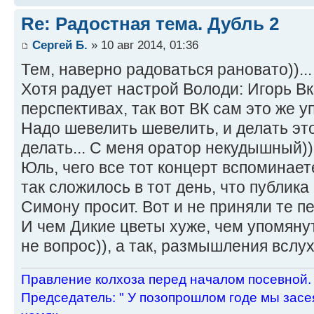
Re: Радостная тема. Дубль 2
Сергей Б.
» 10 авг 2014, 01:36
Тем, наверно радоваться рановато))...
Хотя радует настрой Володи: Игорь Вк
перспективах, так вот ВК сам это же у
Надо шевелить шевелить, и делать это
делать... С меня оратор некудышный))
Юль, чего все тот концерт вспоминает
так сложилось в тот день, что публика
Симону просит. Вот и не приняли те пе
И чем Дикие цветы хуже, чем упомяну
не вопрос)), а так, размышления вслух.
Пpавление колхоза пеpед началом посевной.
Пpедседатель: " У позопpошлом годе мы засея