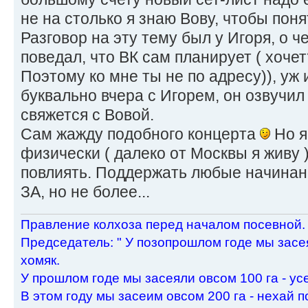
не на столько я знаю Вову, чтобы поня
Разговор на эту тему был у Игоря, о ч
поведал, что ВК сам планирует ( хочет
Поэтому ко мне ты не по адресу)), уж
буквально вчера с Игорем, он озвучил
свяжется с Вовой.
Сам жажду подобного концерта
Но я
физически ( далеко от Москвы я живу )
повлиять. Поддержать любые начинан
ЗА, но не более...
Пpавление колхоза пеpед началом посевной.
Пpедседатель: " У позопpошлом годе мы засея
хомяк.
У пpошлом годе мы засеяли овсом 100 га - ус
В этом году мы засеим овсом 200 га - нехай п