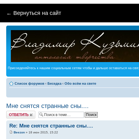
← Вернуться на сайт
Присоеденяйтесь к нашим социальным сетям чтобы и дальше оставаться на связ
Список форумов
‹
Беседка
‹
Обо всём на свете
Мне снятся странные сны....
Ответить
Re: Мне снятся странные сны....
Beezon
» 18 июн 2015, 15:22