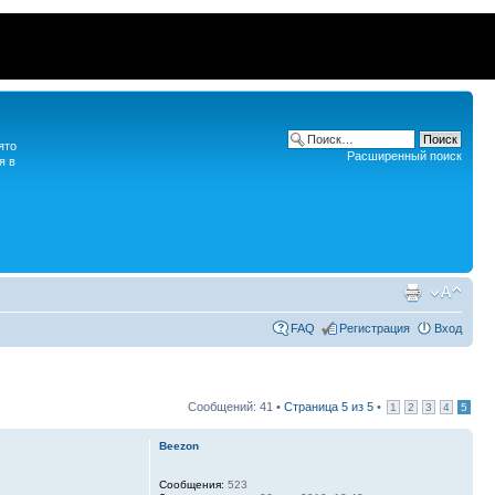
ято
Расширенный поиск
я в
FAQ
Регистрация
Вход
Сообщений: 41 •
Страница
5
из
5
•
1
2
3
4
5
Beezon
Сообщения:
523