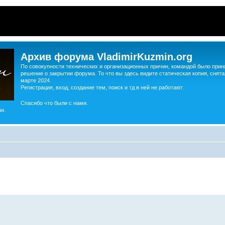
Архив форума VladimirKuzmin.org
По совокупности технических и организационных причин, командой было прин
решение о закрытии форума. То что вы здесь видите статическая копия, снята
марте 2024.
Регистрация, вход, создание тем, поиск и тд в ней не работают.
Спасибо что были с нами.
и.