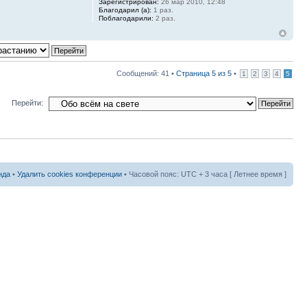
Зарегистрирован:
26 мар 2010, 12:48
Благодарил (а):
1 раз.
Поблагодарили:
2 раз.
Сообщений: 41 •
Страница
5
из
5
•
1
2
3
4
5
Перейти:
нда
•
Удалить cookies конференции
• Часовой пояс: UTC + 3 часа [ Летнее время ]