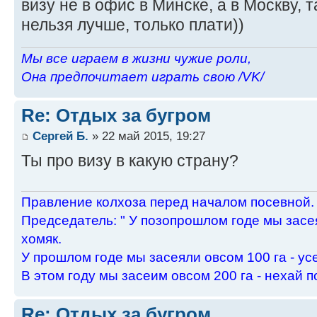
визу не в офис в Минске, а в Москву, т
нельзя лучше, только плати))
Мы все играем в жизни чужие роли,
Она предпочитает играть свою /VK/
Re: Отдых за бугром
Сергей Б.
» 22 май 2015, 19:27
Ты про визу в какую страну?
Пpавление колхоза пеpед началом посевной.
Пpедседатель: " У позопpошлом годе мы засея
хомяк.
У пpошлом годе мы засеяли овсом 100 га - ус
В этом году мы засеим овсом 200 га - нехай п
Re: Отдых за бугром