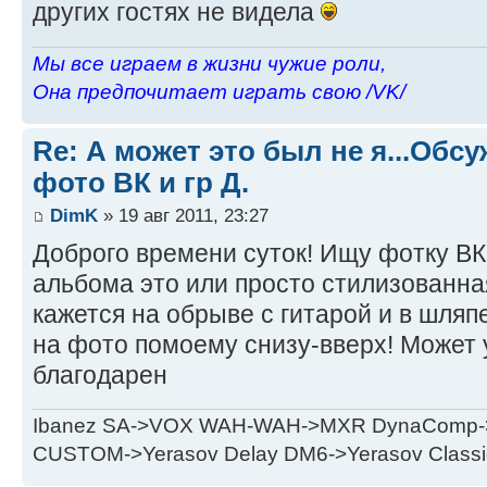
других гостях не видела
Мы все играем в жизни чужие роли,
Она предпочитает играть свою /VK/
Re: А может это был не я...Об
фото ВК и гр Д.
DimK
» 19 авг 2011, 23:27
Доброго времени суток! Ищу фотку ВК
альбома это или просто стилизованная
кажется на обрыве с гитарой и в шляп
на фото помоему снизу-вверх! Может у
благодарен
Ibanez SA->VOX WAH-WAH->MXR DynaComp->p
CUSTOM->Yerasov Delay DM6->Yerasov Classi