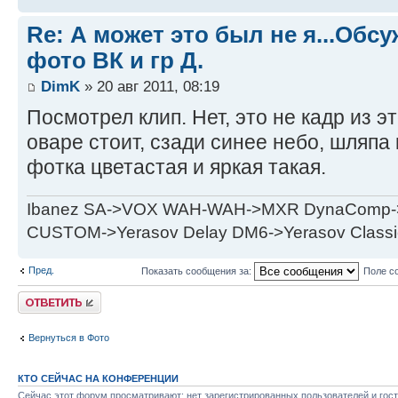
Re: А может это был не я...Об
фото ВК и гр Д.
DimK
» 20 авг 2011, 08:19
Посмотрел клип. Нет, это не кадр из э
оваре стоит, сзади синее небо, шляпа
фотка цветастая и яркая такая.
Ibanez SA->VOX WAH-WAH->MXR DynaComp->p
CUSTOM->Yerasov Delay DM6->Yerasov Classi
Пред.
Показать сообщения за:
Поле с
Ответить
Вернуться в Фото
КТО СЕЙЧАС НА КОНФЕРЕНЦИИ
Сейчас этот форум просматривают: нет зарегистрированных пользователей и гост