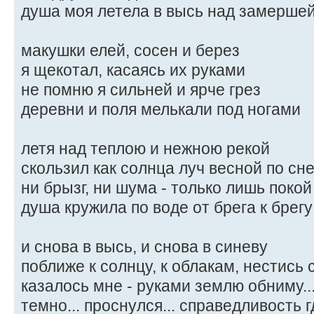
душа моя летела в высь над замерше
макушки елей, сосен и берез
я щекотал, касаясь их руками
не помню я сильней и ярче грез
деревни и поля мелькали под ногами
летя над теплою и нежною рекой
скользил как солнца луч весной по сне
ни брызг, ни шума - только лишь покой
душа кружила по воде от брега к брегу
и снова в высь, и снова в синеву
поближе к солнцу, к облакам, нестись 
казалось мне - руками землю обниму..
темно... проснулся... справедливость г