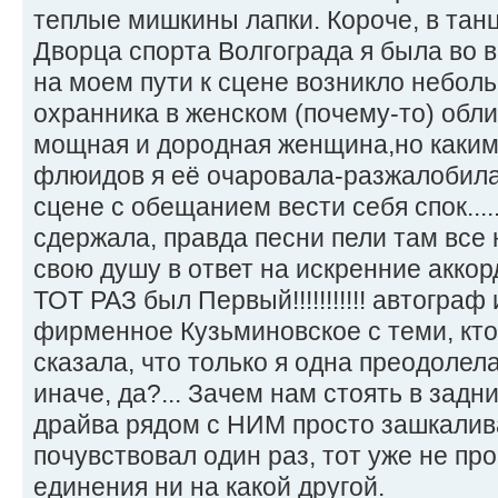
теплые мишкины лапки. Короче, в тан
Дворца спорта Волгограда я была во
на моем пути к сцене возникло небол
охранника в женском (почему-то) обличии
мощная и дородная женщина,но каким
флюидов я её очаровала-разжалобила 
сцене с обещанием вести себя спок....
сдержала, правда песни пели там все 
свою душу в ответ на искренние акк
ТОТ РАЗ был Первый!!!!!!!!!!! автогра
фирменное Кузьминовское с теми, кто
сказала, что только я одна преодолела
иначе, да?... Зачем нам стоять в задн
драйва рядом с НИМ просто зашкаливае
почувствовал один раз, тот уже не пр
единения ни на какой другой.