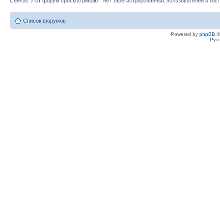
Сейчас этот форум просматривают: нет зарегистрированных пользователей и гост
Список форумов
Powered by
phpBB
©
Рус