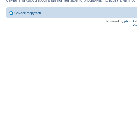
Сейчас этот форум просматривают: нет зарегистрированных пользователей и гост
Список форумов
Powered by
phpBB
©
Рус