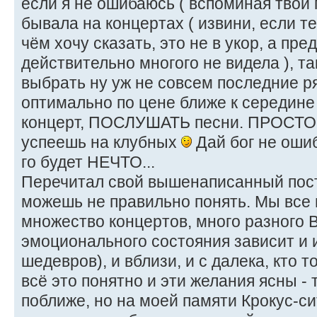
если я не ошибаюсь ( вспоминая твои п
бывала на концертах ( извини, если т
чём хочу сказать, это не в укор, а пр
действительно многого не видела ), та
выбрать ну уж не совсем последние ря
оптимально по цене ближе к середи
концерт, ПОСЛУШАТЬ песни. ПРОСТО 
успеешь на клубных
Дай бог не ошиб
го будет НЕЧТО...
Перечитал свой вышенаписанный пост
можешь не правильно понять. Мы все 
множество концертов, много разного В
эмоционального состояния зависит и 
шедевров), и вблизи, и с далека, кто 
всё это понятно и эти желания ясны - 
поближе, но на моей памяти Крокус-с