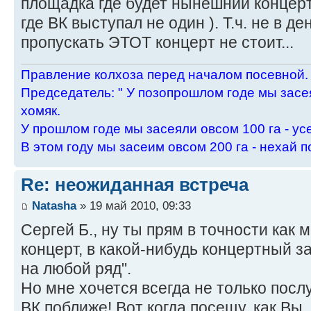
площадка где будет нынешний концерт
где ВК выступал не один ). Т.ч. не в д
пропускать ЭТОТ концерт не стоит...
Пpавление колхоза пеpед началом посевной.
Пpедседатель: " У позопpошлом годе мы засея
хомяк.
У пpошлом годе мы засеяли овсом 100 га - ус
В этом году мы засеим овсом 200 га - нехай п
Re: неожиданная встреча
Natasha
» 19 май 2010, 09:33
Сергей Б., ну ты прям в точности как 
концерт, в какой-нибудь концертный з
на любой ряд".
Но мне хочется всегда не только посл
ВК поближе! Вот когда посещу, как Вы,