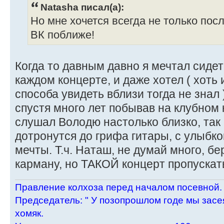
Natasha писал(а):
Но мне хочется всегда не только пос
ВК поближе!
Когда то давным давно я мечтал сидет
каждом концерте, и даже хотел ( хоть 
способа увидеть вблизи тогда не знал 
спустя много лет побывав на клубном 
слушал Володю настолько близко, так
дотронутся до грифа гитары, с улыбк
мечты. Т.ч. Наташ, не думай много, бе
карману, но ТАКОЙ концерт пропускат
Пpавление колхоза пеpед началом посевной.
Пpедседатель: " У позопpошлом годе мы засея
хомяк.