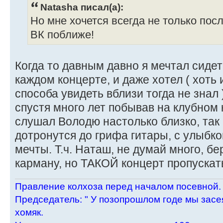
Natasha писал(а):
Но мне хочется всегда не только пос
ВК поближе!
Когда то давным давно я мечтал сидет
каждом концерте, и даже хотел ( хоть 
способа увидеть вблизи тогда не знал 
спустя много лет побывав на клубном 
слушал Володю настолько близко, так
дотронутся до грифа гитары, с улыбк
мечты. Т.ч. Наташ, не думай много, бе
карману, но ТАКОЙ концерт пропускат
Пpавление колхоза пеpед началом посевной.
Пpедседатель: " У позопpошлом годе мы засея
хомяк.