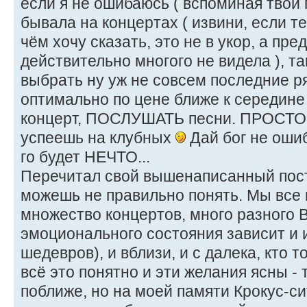
если я не ошибаюсь ( вспоминая твои п
бывала на концертах ( извини, если т
чём хочу сказать, это не в укор, а пр
действительно многого не видела ), та
выбрать ну уж не совсем последние ря
оптимально по цене ближе к середи
концерт, ПОСЛУШАТЬ песни. ПРОСТО 
успеешь на клубных
Дай бог не ошиб
го будет НЕЧТО...
Перечитал свой вышенаписанный пост
можешь не правильно понять. Мы все 
множество концертов, много разного В
эмоционального состояния зависит и 
шедевров), и вблизи, и с далека, кто 
всё это понятно и эти желания ясны - 
поближе, но на моей памяти Крокус-с