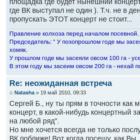
площадка где будет нынешний концерт
где ВК выступал не один ). Т.ч. не в д
пропускать ЭТОТ концерт не стоит...
Пpавление колхоза пеpед началом посевной.
Пpедседатель: " У позопpошлом годе мы засея
хомяк.
У пpошлом годе мы засеяли овсом 100 га - ус
В этом году мы засеим овсом 200 га - нехай п
Re: неожиданная встреча
Natasha
» 19 май 2010, 09:33
Сергей Б., ну ты прям в точности как 
концерт, в какой-нибудь концертный з
на любой ряд".
Но мне хочется всегда не только посл
ВК поближе! Вот когда посещу, как Вы,