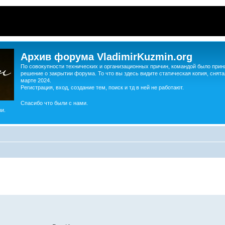
Архив форума VladimirKuzmin.org
По совокупности технических и организационных причин, командой было прин
решение о закрытии форума. То что вы здесь видите статическая копия, снята
марте 2024.
Регистрация, вход, создание тем, поиск и тд в ней не работают.
Спасибо что были с нами.
и.