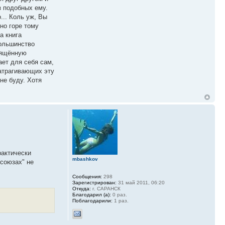
з подобных ему.
... Коль уж, Вы
но горе тому
а книга
большинство
свящённую
ает для себя сам,
затрагивающих эту
не буду. Хотя
рактически
mbashkov
фсоюзах" не
Сообщения:
298
Зарегистрирован:
31 май 2011, 06:20
Откуда:
г. САРАНСК
Благодарил (а):
0 раз.
Поблагодарили:
1 раз.