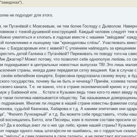
закидонах")..
олее не подходит для этого.
м, ни Пугачёвой с Моисеевым, ни тем более Господу с Дьяволом. Наверн
еловеком с тонкой-душевной конструкцией. Каждый человек следует тем
 Можно умиляться и хлопать в ладоши вместе с нашими "звёздами" кажд
ой поликлинике и льющему там "крокодиловы слёзы". Участвовать вмест
нны- с Багдасаровым или с мамой? С упоением наблюдать за крещением
крестить детей Галкина с Пугачёвой? Переживать по поводу того-на сам
Мик Джаггер? Может потому, что позволял себе однополую любовь со с
ам подкидывают в центральных новостных выпусках ТВ!.Это лишь малая 
селения страны, иногда даже передвигая сетку вещания. Как в случае 
а своём юбилейном концерте, Борисовна предсказала своему внуку, в б
сского государства, почему бы не быть и чеченцу? Причём, хозяева теле
своего канала. Т.е. не важно, что в стране экономический кризис и у л
муж у Бабкиной или.... Кстати и Кузьмин ведь тоже кого-то имел ввиду
 что такая политика навязывается обществу. Так называемые доморощенны
 и подражания. Многим ли людям в нашей стране известны фамилии солд
онова, судьбой Квачкова, Хабарова и т.д. А какими эпитетами они одар
а", "Филипп Лучезарный" и т.д. Вы можете себе представить, чтобы на
рой восхищались Битлз, или Песняры, коих в полном составе просили ос
е? Да и вообще,знют ли о них где либо, кроме нашей страны? Кузьмину 
 хит параде одного лишь штата(если не ошибаюсь, он с гордостью сказал
ши "звёзды" и сами поверили в свои таланты, и не перестают восхищатьс