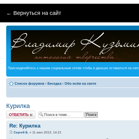
← Вернуться на сайт
Присоеденяйтесь к нашим социальным сетям чтобы и дальше оставаться на связ
Список форумов
‹
Беседка
‹
Обо всём на свете
Курилка
Ответить
Re: Курилка
Сергей Б.
» 11 июн 2013, 14:21