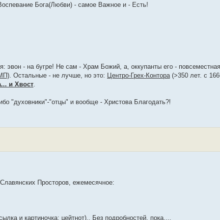
спевание Бога(Любви) - самое Важное и - Есть!
: эвон - на бугре! Не сам - Храм Божий, а, оккупанты его - повсеместна
МП)
. Остальные - не лучше, но это:
Центро-Грех-Контора
(>350 лет. с 166
... и Хвост
.
либо "духовники"-"отцы" и вообще - Христова Благодать?!
х Славянских Просторов, ежемесячное:
ылка и картиночка: цейтнот).. Без подробностей, пока....