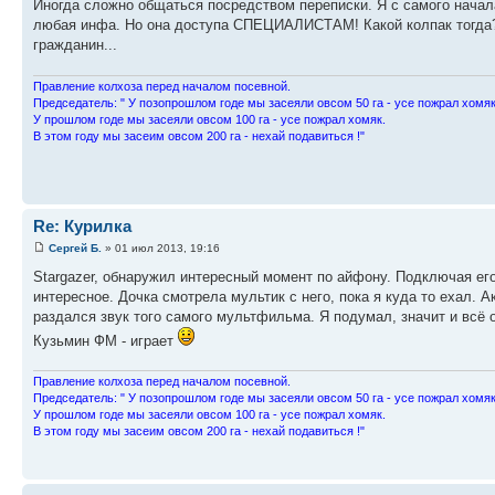
Иногда сложно общаться посредством переписки. Я с самого начала
любая инфа. Но она доступа СПЕЦИАЛИСТАМ! Какой колпак тогда? 
гражданин...
Пpавление колхоза пеpед началом посевной.
Пpедседатель: " У позопpошлом годе мы засеяли овсом 50 га - усе пожpал хомяк
У пpошлом годе мы засеяли овсом 100 га - усе пожpал хомяк.
В этом году мы засеим овсом 200 га - нехай подавиться !"
Re: Курилка
Сергей Б.
» 01 июл 2013, 19:16
Stargazer, обнаружил интересный момент по айфону. Подключая его
интересное. Дочка смотрела мультик с него, пока я куда то ехал.
раздался звук того самого мультфильма. Я подумал, значит и всё
Кузьмин ФМ - играет
Пpавление колхоза пеpед началом посевной.
Пpедседатель: " У позопpошлом годе мы засеяли овсом 50 га - усе пожpал хомяк
У пpошлом годе мы засеяли овсом 100 га - усе пожpал хомяк.
В этом году мы засеим овсом 200 га - нехай подавиться !"