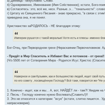
а) Денница - безусловно: Слово.
б) Одновременно, Именование (Имя Собственное); кстати, Бого-пои
в) Согласитесь: это, всё же, неск. Разные..э... "тональности": слов
г) Цитату из Священного Писания - знаю прекрасно, "в связи с эти
приведена она, я не понял.
Христианство заРОДИЛОСЬ - НЕ благодаря этому:
Империи рушатся с такой моралью! Хотя есть и плюсы- именно бла
Бог-Отец, при Первородном грехе (Нераскаянии Первочеловеков: Ада
- Придёт в Мир Спаситель и Избавит Вас и потомков - от греха!!
(Ч/з 5500 лет от Сотворения Мира - Родился Исус Христос (Спасит
Наверное и сам Кузьмин, как и большинство людей, ищет свой путь
по его совету , посвящённую Господу? Всё таки, говорится же-"Не 
1. Конечно - ищет, как и мы... А, вот, НАЙДЁТ ли - там?! Увидим на 
2. Песнь - Господу конечно нужно Воспевать(Славить!)!!
3. Это не относится к категории: "всуе" (кстати, слитно пишется.. 
напрасноверие).