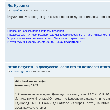
Re: Курилка
Сергей Б.
» 25 авг 2013, 23:06
Ingvar
, )))). А вообще в целях безопасности лучше пользоваться с
Пpавление колхоза пеpед началом посевной.
Пpедседатель: " У позопpошлом годе мы засеяли овсом 50 га - усе пожpал хомяк
У пpошлом годе мы засеяли овсом 100 га - усе пожpал хомяк.
В этом году мы засеим овсом 200 га - нехай подавиться !"
готов вступить в дискуссию, если кто-то пожелает этого
Александр1963
» 30 окт 2013, 09:11
mbashkov писал(а):
Александр1963
1. Самое интересное, что Дьяволу-то - наши Души НИ С ЧЕМ В ПР
Изначальную Ипостась! Он, ведь - не Дьяволом создавался и не с
Единородный Сын Божий, до Сотворения Мира!! Соотв., Любимый... (
скидываю со счетов...)