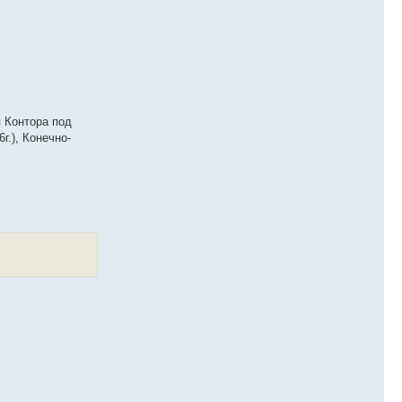
я Контора под
6г.), Конечно-