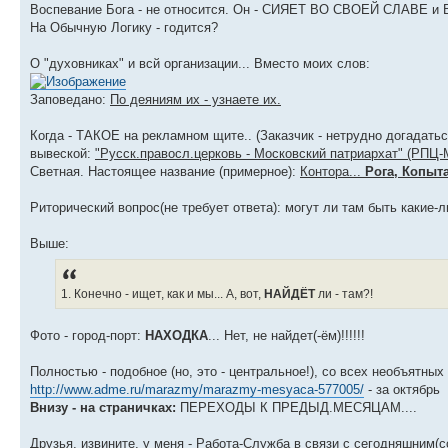
Воспевание Бога - не относится. Он - СИЯЕТ ВО СВОЕЙ СЛАВЕ и Во
На Обычную Логику - годится?
О "духовниках" и всй организации... Вместо моих слов:
Заповедано:
По деяниям их - узнаете их.
Когда - ТАКОЕ на рекламном щите.. (Заказчик - нетрудно догадаться
вывеской:
"Русск.правосл.церковь - Московский патриархат" (РПЦ-
Светная. Настоящее название (примерное):
Контора...
Рога, Копыта
Риторический вопрос(не требует ответа): могут ли там быть какие-
Выше:
1. Конечно - ищет, как и мы... А, вот,
НАЙДЁТ
ли - там?!
Фото - город-порт:
НАХОДКА
... Нет, не найдет(-ём)!!!!!!
Полностью - подобное (но, это - центральное!), со всех необъятны
http://www.adme.ru/marazmy/marazmy-mesyaca-577005/
- за октябрь
Внизу - на страничках:
ПЕРЕХОДЫ К ПРЕДЫД.МЕСЯЦАМ....
Друзья, извините, у меня - Работа-Служба в связи с сегодняшним(сс