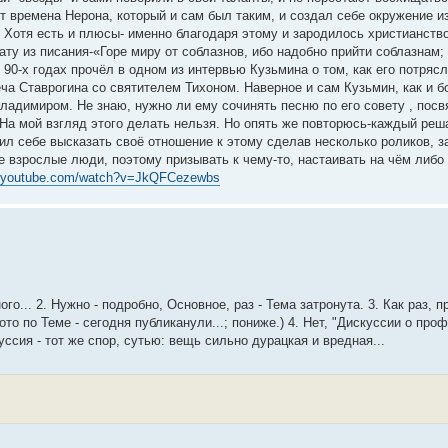
 времена Нерона, который и сам был таким, и создал себе окружение и
Хотя есть и плюсы- именно благодаря этому и зародилось христианство
ату из писания-«Горе миру от соблазнов, ибо надобно прийти соблазнам; 
 90-х годах прочёл в одном из интервью Кузьмина о том, как его потрясл
еча Ставрогина со святителем Тихоном. Наверное и сам Кузьмин, как и 
Владимиром. Не знаю, нужно ли ему сочинять песню по его совету , по
 На мой взгляд этого делать нельзя. Но опять же повторюсь-каждый реш
олил себе высказать своё отношение к этому сделав несколько роликов, 
е взрослые люди, поэтому призывать к чему-то, настаивать на чём либо 
w.youtube.com/watch?v=JkQFCezewbs
о... 2. Нужно - подробно, Основное, раз - Тема затронута. 3. Как раз, п
то по Теме - сегодня публиканули...; пониже.) 4. Нет, "Дискуссии о про
я - тот же спор, сутью: вещь сильно дурацкая и вредная...