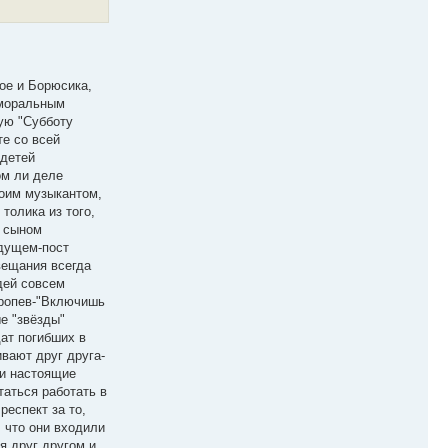
ое и Борюсика,
 моральным
ую "Субботу
е со всей
 детей
ом ли деле
воим музыкантом,
толика из того,
с сыном
удущем-пост
вещания всегда
юдей совсем
 пропев-"Включишь
е "звёзды"
ат погибших в
ивают друг друга-
ши настоящие
таться работать в
респект за то,
, что они входили
я друг другом и