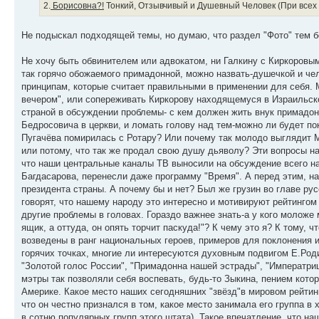
2.
Борисовна?!
Тонкий, Отзывчивый и Душевный Человек (При всех "
Не подыскал подходящей темы, но думаю, что раздел "Фото" тем б
Не хочу быть обвинителем или адвокатом, ни Галкину с Киркоровы
так горячо обожаемого примадонной, можно назвать-душечкой и ч
принципам, которые считает правильными в применении для себя.
вечером", или сопереживать Киркорову находящемуся в Израильск
страной в обсуждении проблемы- с кем должен жить внук примадо
Бедросовича в церкви, и ломать голову над тем-можно ли будет по
Пугачёва помирилась с Ротару? Или почему так молодо выглядит 
или потому, что так же продал свою душу дьяволу? Эти вопросы н
что наши центральные каналы ТВ выносили на обсуждение всего на
Багдасарова, перенесли даже программу "Время". А перед этим, н
президента страны. А почему бы и нет? Был же грузин во главе ру
говорят, что нашему народу это интересно и мотивируют рейтингом 
другие проблемы в головах. Гораздо важнее знать-а у кого моложе 
ящик, а оттуда, он опять торчит паскуда!"? К чему это я? К тому,
возведены в ранг национальных героев, примеров для поклонения
горячих точках, многие ли интересуются духовным подвигом Е.Роди
"Золотой голос России", "Примадонна нашей эстрады", "Императриц
мэтры так позволяли себя воспевать, будь-то Зыкина, пением кото
Америке. Какое место наших сегодняшних "звёзд"в мировом рейтинг
что он честно признался в том, какое место занимала его группа в
в сотню популярных групп этого штата). Такое впечатление, что на