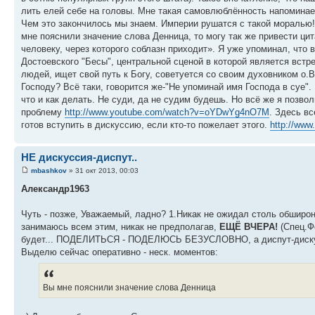
лить елей себе на головы. Мне такая самовлюблённость напоминает
Чем это закончилось мы знаем. Империи рушатся с такой моралью! 
мне пояснили значение слова Денница, то могу так же привести цит
человеку, через которого соблазн приходит». Я уже упоминал, что в
Достоевского "Бесы", центральной сценой в которой является встр
людей, ищет свой путь к Богу, советуется со своим духовником о.
Господу? Всё таки, говорится же-"Не упоминай имя Господа в суе".
что и как делать. Не суди, да не судим будешь. Но всё же я позв
проблему
http://www.youtube.com/watch?v=oYDwYg4nO7M
. Здесь вс
готов вступить в дискуссию, если кто-то пожелает этого.
http://ww
НЕ дискуссия-диспут..
mbashkov
» 31 окт 2013, 00:03
Александр1963
Чуть - позже, Уважаемый, ладно? 1.Никак не ожидал столь обшироног
занимаюсь всем этим, никак не предполагав,
ЕЩЁ ВЧЕРА!
(Спец.Фо
будет... ПОДЕЛИТЬСЯ - ПОДЕЛЮСЬ БЕЗУСЛОВНО, а диспут-дискусси
Выделю сейчас оперативно - неск. моментов:
Вы мне пояснили значение слова Денница