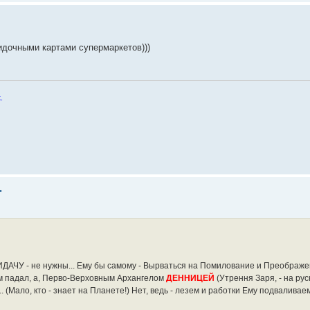
кидочными картами супермаркетов)))
.
.
ИДАЧУ - не нужны... Ему бы самому - Вырваться на Помилование и Преображе
ам падал, а, Перво-Верховным Архангелом
ДЕННИЦЕЙ
(Утрення Заря, - на рус
Мало, кто - знает на Планете!) Нет, ведь - лезем и работки Ему подваливаем