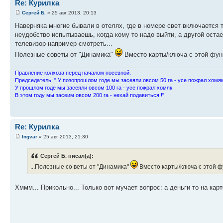
Re: Курилка
Сергей Б.
» 25 авг 2013, 20:13
Наверняка многие бывали в отелях, где в номере свет включается т
неудобство испытываешь, когда кому то надо выйти, а другой остае
телевизор например смотреть...
Полезные советы от "Динамика"
Вместо карты/ключа с этой фун
Пpавление колхоза пеpед началом посевной.
Пpедседатель: " У позопpошлом годе мы засеяли овсом 50 га - усе пожpал хомяк
У пpошлом годе мы засеяли овсом 100 га - усе пожpал хомяк.
В этом году мы засеим овсом 200 га - нехай подавиться !"
Re: Курилка
Ingvar
» 25 авг 2013, 21:30
Сергей Б. писал(а):
...Полезные со веты от "Динамика"
Вместо карты/ключа с этой ф
Хммм... Прикольно... Только вот мучает вопрос: а деньги то на кар