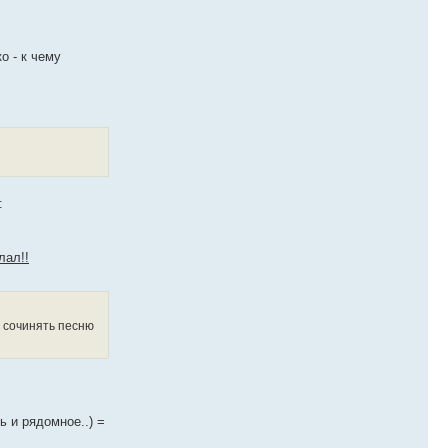
о - к чему
:
лал!!
у сочинять песню
ь и рядомное..) =