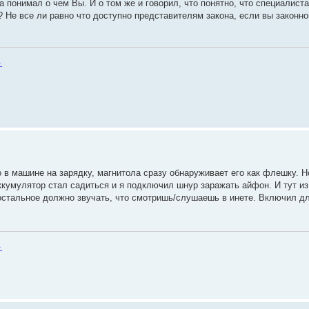
 понимал о чем Вы. И о том же и говорил, что понятно, что специалист
Не все ли равно что доступно представителям закона, если вы законн
.
 в машине на зарядку, магнитола сразу обнаруживает его как флешку. Н
 Аккумулятор стал садиться и я подключил шнур заражать айфон. И тут и
 остальное должно звучать, что смотришь/слушаешь в инете. Включил д
.