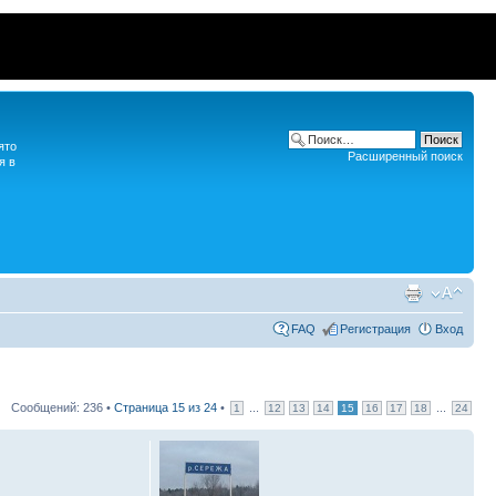
ято
Расширенный поиск
я в
FAQ
Регистрация
Вход
Сообщений: 236 •
Страница
15
из
24
•
...
...
1
12
13
14
15
16
17
18
24