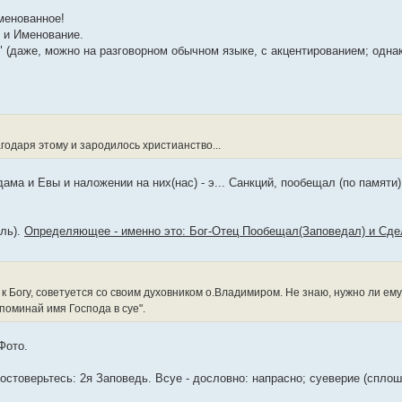
менованное!
о и Именование.
м" (даже, можно на разговорном обычном языке, с акцентированием; однак
годаря этому и зародилось христианство...
ма и Евы и наложении на них(нас) - э... Санкций, пообещал (по памяти)
ель).
Определяющее - именно это: Бог-Отец Пообещал(Заповедал) и Сде
 к Богу, советуется со своим духовником о.Владимиром. Не знаю, нужно ли ем
упоминай имя Господа в суе".
Фото.
Удостоверьтесь: 2я Заповедь. Всуе - дословно: напрасно; суеверие (сплош